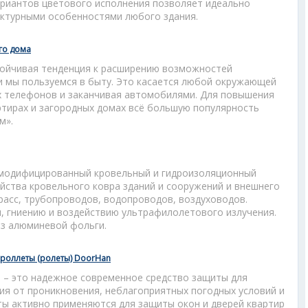
ариантов цветового исполнения позволяет идеально
ектурными особенностями любого здания.
го дома
тойчивая тенденция к расширению возможностей
и мы пользуемся в быту. Это касается любой окружающей
ых телефонов и заканчивая автомобилями. Для повышения
тирах и загородных домах всё большую популярность
м».
 модифицированный кровельный и гидроизоляционный
йства кровельного ковра зданий и сооружений и внешнего
расс, трубопроводов, водопроводов, воздуховодов.
, гниению и воздействию ультрафилолетового излучения.
из алюминевой фольги.
роллеты (ролеты) DoorHan
и – это надежное современное средство защиты для
я от проникновения, неблагоприятных погодных условий и
ты активно применяются для защиты окон и дверей квартир