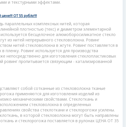
ыми и текстурными эффектами.
не!!! ОТ 55 руб/кг!!!
дь параллельных комплексных нитей, которая
 линейной плотностью (текс) и диаметром элементарной
в используется бесщелочное алюмоборосиликатное стекло
жгут из нитей непрерывного стекловолокна. Ровинг
ством нитей стекловолокна в жгуте. Ровинг поставляется в
 в пленку. Ровинг используется для производства
кже непосредственно для изготовления стеклопластиковых
лий ровинг пропитывается связующим - катализированной
дставляют собой сотканные из стекловолокна тканые
орогожа применяются для изготовления изделий из
изико-механическими свойствами. Стеклоткань и
асположением стекловолокна в определенных
правлениях свойства стеклоткани и стеклорогожи усилены.
клоткань, в которой стекловолокна могут быть направлены
клоткань и стеклорогожа поставляется в рулонах ЦЕНА ОТ 35