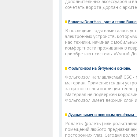
дополнительных аксессуаров и в
сочетать ворота ДорХан с архит
Роллеты DoorHan – уют и тепло Ваше
В последние годы наметилась ус
электронных устройств, которым
нас техники, начиная с мобильн
комфортности проживания в квар
приобретают системы «Умный До
Фольгоизол на битумной основе.
Фольгоизол наплавляемый СБС -
материал. Применяется для устро
защитного слоя изоляции теплот
Материал не подвержен коррозии
Фольгоизол имеет верхний слой 
Лучшая замена оконным решёткам - 
Роллеты (ролеты) или рольставн
помещений любого предназначени
посторонних глаз. Сегодня ролле