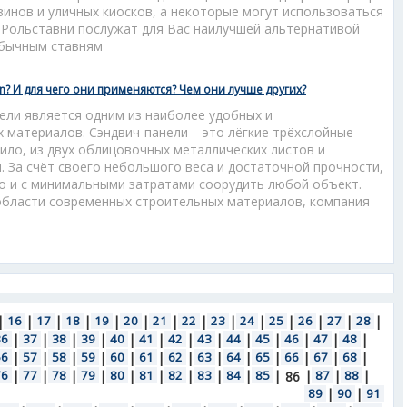
зинов и уличных киосков, а некоторые могут использоваться
. Рольставни послужат для Вас наилучшей альтернативой
бычным ставням
an? И для чего они применяются? Чем они лучше других?
ели является одним из наиболее удобных и
 материалов. Сэндвич-панели – это лёгкие трёхслойные
вило, из двух облицовочных металлических листов и
 За счёт своего небольшого веса и достаточной прочности,
о и с минимальными затратами соорудить любой объект.
области современных строительных материалов, компания
|
16
|
17
|
18
|
19
|
20
|
21
|
22
|
23
|
24
|
25
|
26
|
27
|
28
|
36
|
37
|
38
|
39
|
40
|
41
|
42
|
43
|
44
|
45
|
46
|
47
|
48
|
56
|
57
|
58
|
59
|
60
|
61
|
62
|
63
|
64
|
65
|
66
|
67
|
68
|
76
|
77
|
78
|
79
|
80
|
81
|
82
|
83
|
84
|
85
|
|
87
|
88
|
86
89
|
90
|
91