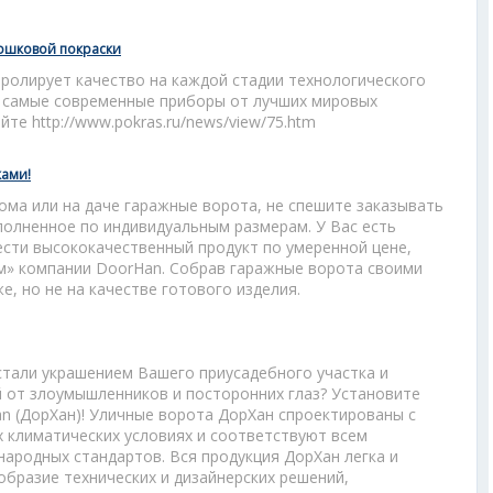
рошковой покраски
ролирует качество на каждой стадии технологического
я самые современные приборы от лучших мировых
те http://www.pokras.ru/news/view/75.htm
ками!
ома или на даче гаражные ворота, не спешите заказывать
полненное по индивидуальным размерам. У Вас есть
сти высококачественный продукт по умеренной цене,
ам» компании DoorHan. Собрав гаражные ворота своими
е, но не на качестве готового изделия.
стали украшением Вашего приусадебного участка и
от злоумышленников и посторонних глаз? Установите
n (ДорХан)! Уличные ворота ДорХан спроектированы с
х климатических условиях и соответствуют всем
ародных стандартов. Вся продукция ДорХан легка и
образие технических и дизайнерских решений,