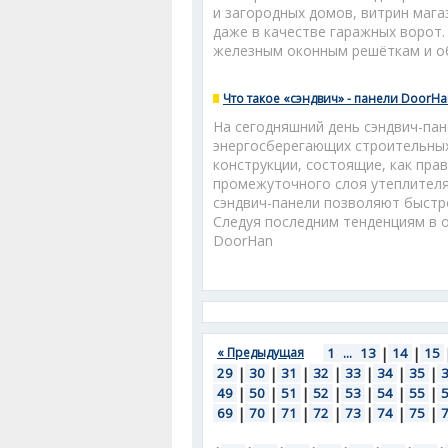
и загородных домов, витрин мага
даже в качестве гаражных ворот
железным оконным решёткам и о
Что такое «сэндвич» - панели DoorH
На сегодняшний день сэндвич-пан
энергосберегающих строительных
конструкции, состоящие, как пра
промежуточного слоя утеплителя.
сэндвич-панели позволяют быстр
Следуя последним тенденциям в 
DoorHan
« Предыдущая
1
...
13
|
14
|
15
29
|
30
|
31
|
32
|
33
|
34
|
35
|
49
|
50
|
51
|
52
|
53
|
54
|
55
|
69
|
70
|
71
|
72
|
73
|
74
|
75
|