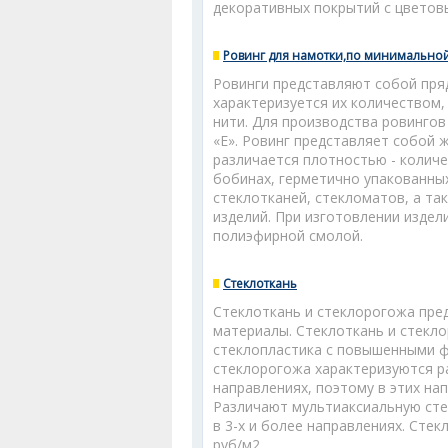
декоративных покрытий с цветов
Ровинг для намотки,по минимальной це
Ровинги представляют собой пря
характеризуется их количеством,
нити. Для производства ровинго
«Е». Ровинг представляет собой 
различается плотностью - количе
бобинах, герметично упакованных
стеклотканей, стекломатов, а та
изделий. При изготовлении изде
полиэфирной смолой.
Стеклоткань
Стеклоткань и стеклорогожа пре
материалы. Стеклоткань и стекл
стеклопластика с повышенными ф
стеклорогожа характеризуются р
направлениях, поэтому в этих на
Различают мультиаксиальную сте
в 3-х и более направлениях. Сте
руб/м2