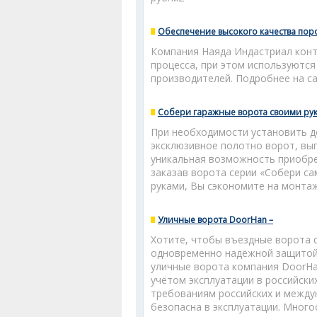
Обеспечение высокого качества по
Компания Наяда Индастриал конт
процесса, при этом используютс
производителей. Подробнее на сай
Собери гаражные ворота своими ру
При необходимости установить д
эксклюзивное полотно ворот, вы
уникальная возможность приобре
заказав ворота серии «Собери с
руками, Вы сэкономите на монтаж
Уличные ворота DoorHan –
Хотите, чтобы въездные ворота 
одновременно надёжной защитой 
уличные ворота компания DoorHa
учётом эксплуатации в российски
требованиям российских и междун
безопасна в эксплуатации. Много