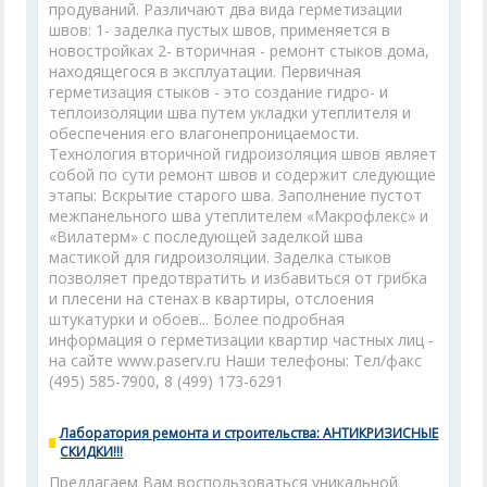
продуваний. Различают два вида герметизации
швов: 1- заделка пустых швов, применяется в
новостройках 2- вторичная - ремонт стыков дома,
находящегося в эксплуатации. Первичная
герметизация стыков - это создание гидро- и
теплоизоляции шва путем укладки утеплителя и
обеспечения его влагонепроницаемости.
Технология вторичной гидроизоляция швов являет
собой по сути ремонт швов и содержит следующие
этапы: Вскрытие старого шва. Заполнение пустот
межпанельного шва утеплителем «Макрофлекс» и
«Вилатерм» с последующей заделкой шва
мастикой для гидроизоляции. Заделка стыков
позволяет предотвратить и избавиться от грибка
и плесени на стенах в квартиры, отслоения
штукатурки и обоев... Более подробная
информация о герметизации квартир частных лиц -
на сайте www.paserv.ru Наши телефоны: Тел/факс
(495) 585-7900, 8 (499) 173-6291
Лаборатория ремонта и строительства: АНТИКРИЗИСНЫЕ
СКИДКИ!!!
Предлагаем Вам воспользоваться уникальной