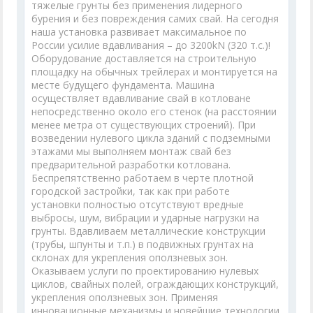
тяжелые грунты без применения лидерного
бурения и без повреждения самих свай. На сегодня
наша установка развивает максимальное по
России усилие вдавливания – до 3200kN (320 т.с.)!
Оборудование доставляется на строительную
площадку на обычных трейлерах и монтируется на
месте будущего фундамента. Машина
осуществляет вдавливание свай в котловане
непосредственно около его стенок (на расстоянии
менее метра от существующих строений). При
возведении нулевого цикла зданий с подземными
этажами мы выполняем монтаж свай без
предварительной разработки котлована.
Беспрепятственно работаем в черте плотной
городской застройки, так как при работе
установки полностью отсутствуют вредные
выбросы, шум, вибрации и ударные нагрузки на
грунты. Вдавливаем металлические конструкции
(трубы, шпунты и т.п.) в подвижных грунтах на
склонах для укрепления оползневых зон.
Оказываем услуги по проектированию нулевых
циклов, свайных полей, ограждающих конструкций,
укрепления оползневых зон. Применяя
инновационные механизмы и новейшие технологии