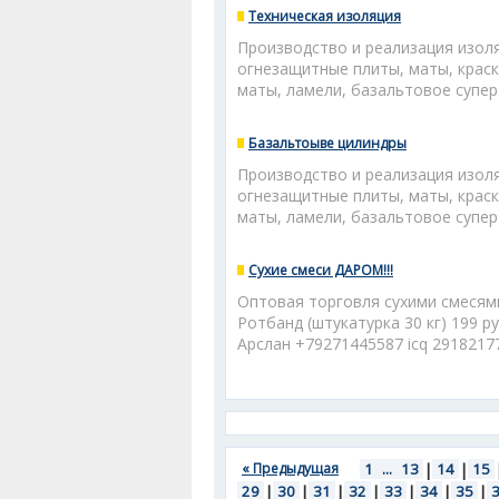
Техническая изоляция
Производство и реализация изол
огнезащитные плиты, маты, краск
маты, ламели, базальтовое супе
Базальтоыве цилиндры
Производство и реализация изол
огнезащитные плиты, маты, краск
маты, ламели, базальтовое супе
Сухие смеси ДАРОМ!!!
Оптовая торговля сухими смесями 
Ротбанд (штукатурка 30 кг) 199 ру
Арслан +79271445587 icq 2918217
« Предыдущая
1
...
13
|
14
|
15
29
|
30
|
31
|
32
|
33
|
34
|
35
|