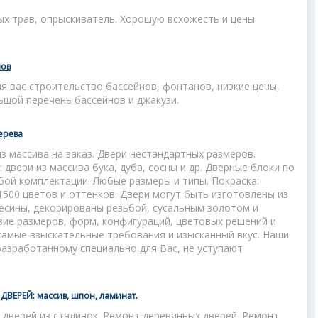
ых трав, опрыскиватель. Хорошую всхожесть и цены
нов
 вас строительство бассейнов, фонтанов, низкие цены,
ьшой перечень бассейнов и джакузи.
ерева
 массива на заказ. Двери нестандартных размеров.
двери из массива бука, дуба, сосны и др. Дверные блоки по
бой комплектации. Любые размеры и типы. Покраска:
 1500 цветов и оттенков. Двери могут быть изготовлены из
есины, декорированы резьбой, сусальным золотом и
ие размеров, форм, конфигураций, цветовых решений и
самые взыскательные требования и изысканный вкус. Наши
 разработанному специально для Вас, не уступают
ДВЕРЕЙ: массив, шпон, ламинат.
 дверей из сталинок. Ремонт деревянных дверей. Ремонт