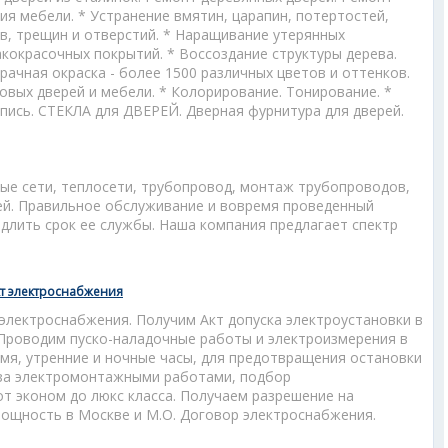
я мебели. * Устранение вмятин, царапин, потертостей,
ов, трещин и отверстий. * Наращивание утерянных
кокрасочных покрытий. * Воссоздание структуры дерева.
рачная окраска - более 1500 различных цветов и оттенков.
овых дверей и мебели. * Колорирование. Тонирование. *
спись. СТЕКЛА для ДВЕРЕЙ. Дверная фурнитура для дверей.
овые сети, теплосети, трубопровод, монтаж трубопроводов,
ей. Правильное обслуживание и вовремя проведенный
длить срок ее службы. Наша компания предлагает спектр
кт электроснабжения
электроснабжения. Получим Акт допуска электроустановки в
 Проводим пуско-наладочные работы и электроизмерения в
мя, утренние и ночные часы, для предотвращения остановки
 за электромонтажными работами, подбор
т эконом до люкс класса. Получаем разрешение на
ощность в Москве и М.О. Договор электроснабжения.