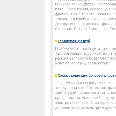
межкомнатных дверей. Реставраци
пятен, рассыхания, сколов, ушиб
фрагментов. * Восстановление ла
Покраска дверей: укрывная и проз
Декоративная отделка старых и н
Старение. Патина. Золочение. Ро
Теплоизоляция труб
http://www.tm-montage.ru - тепл
теплоизоляция труб, монтаж сет
ремонт теплосети позволяют про
услуг по монтажу теплосетей.
Согласование электропроекта, прое
Разработаем и согласуем проект 
эксплуатацию от Ростехнадзора.
любое удобное для заказчика вре
производства. Авторский надзор
электротехнического материала о
дополнительную электрическую м