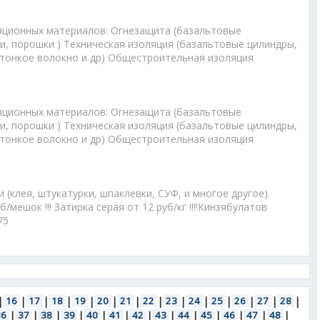
яционных материалов: Огнезащита (базальтовые
и, порошки ) Техническая изоляция (базальтовые цилиндры,
ртонкое волокно и др) Общестроительная изоляция
яционных материалов: Огнезащита (базальтовые
и, порошки ) Техническая изоляция (базальтовые цилиндры,
ртонкое волокно и др) Общестроительная изоляция
(клея, штукатурки, шпаклевки, СУФ, и многое другое).
б/мешок !!! Затирка серая от 12 руб/кг !!!!Кинзябулатов
75
|
16
|
17
|
18
|
19
|
20
|
21
|
22
|
23
|
24
|
25
|
26
|
27
|
28
|
36
|
37
|
38
|
39
|
40
|
41
|
42
|
43
|
44
|
45
|
46
|
47
|
48
|