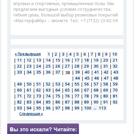
игровых и спортивных, промышленные полы. Мы
предлагаем выгодные условия сотрудничества,
гибкие цены, большой выбор резиновых покрытий
«Мастерфайбр» – звоните. Тел.: +7 (7132) 23-82-54
« Предыдущая
1
|
2
|
3
|
4
|
5
|
6
|
7
|
8
|
9
|
10
|
11
|
12
|
13
|
14
|
15
|
16
|
17
|
18
|
19
|
20
|
21
|
22
|
23
|
24
|
25
|
26
|
27
|
28
|
29
|
30
|
31
|
32
|
33
|
34
|
35
|
36
|
37
|
|
39
|
40
|
41
|
42
|
43
38
|
44
|
45
|
46
|
47
|
48
|
49
|
50
|
51
|
52
|
53
|
54
|
55
|
56
|
57
|
58
|
59
|
60
|
61
|
62
|
63
|
64
|
65
|
66
|
67
|
68
|
69
|
70
|
71
|
72
|
73
|
74
|
75
|
76
|
77
|
78
|
79
|
80
|
81
|
82
|
83
|
84
|
85
|
86
|
87
|
88
|
89
|
90
|
91
|
92
|
93
|
94
|
95
|
96
|
97
|
98
|
99
|
100
...
113
Следующая »