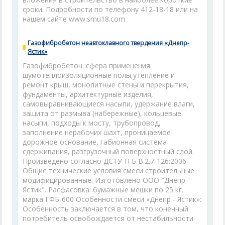
сроки. Подробности по телефону 412-18-18 или на
нашем сайте www.smu18.com
Газофибробетон неавтоклавного твердения «Днепр-
Ястик»
Газофибробетон :сфера применения.
шумотеплоизоляционные полы,утепление и
ремонт крыш, монолитные стены и перекрытия,
фундаменты, архитектурные изделия,
самовыравнивающиеся насыпи, удержание влаги,
защита от размыва (набережные), кольцевые
насыпи, подходы к мосту, трубопровод,
заполнение нерабочих шахт, проницаемое
дорожное основание, габионная система
сдерживания, разгрузочный поверхностный слой.
Произведено согласно ДСТУ-П Б В.2.7-126:2006
Общие технические условия смеси строительные
модифицированные. Изготовлено ООО "Днепр-
Ястик". Расфасовка: бумажные мешки по 25 кг.
марка ГФБ-600 Особенности смеси «Днепр - Ястик»:
Особенность заключается в том, что конечный
потребитель освобождается от нестабильности