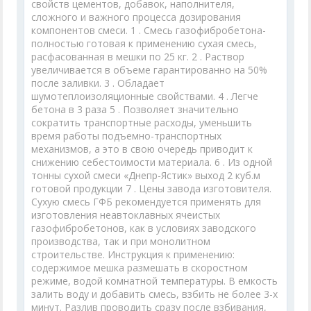
свойств цементов, добавок, наполнителя,
сложного и важного процесса дозирования
компонентов смеси. 1 . Смесь газофибробетона-
полностью готовая к применению сухая смесь,
расфасованная в мешки по 25 кг. 2 . Раствор
увеличивается в объеме гарантированно на 50%
после заливки. 3 . Обладает
шумотеплоизоляционные свойствами. 4 . Легче
бетона в 3 раза 5 . Позволяет значительно
сократить транспортные расходы, уменьшить
время работы подъемно-транспортных
механизмов, а это в свою очередь приводит к
снижению себестоимости материала. 6 . Из одной
тонны сухой смеси «Днепр-Ястик» выход 2 куб.м
готовой продукции 7 . Цены завода изготовителя.
Сухую смесь ГФБ рекомендуется применять для
изготовления неавтоклавных ячеистых
газофибробетонов, как в условиях заводского
производства, так и при монолитном
строительстве. Инструкция к применению:
содержимое мешка размешать в скоростном
режиме, водой комнатной температуры. В емкость
залить воду и добавить смесь, взбить не более 3-х
минут. Разлив проводить сразу после взбивания,