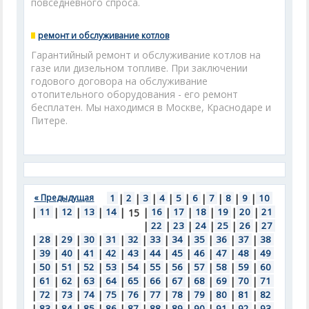
повседневного спроса.
ремонт и обслуживание котлов
Гарантийный ремонт и обслуживание котлов на
газе или дизельном топливе. При заключении
годового договора на обслуживание
отопительного оборудования - его ремонт
бесплатен. Мы находимся в Москве, Краснодаре и
Питере.
« Предыдущая
1
|
2
|
3
|
4
|
5
|
6
|
7
|
8
|
9
|
10
|
11
|
12
|
13
|
14
|
|
16
|
17
|
18
|
19
|
20
|
21
15
|
22
|
23
|
24
|
25
|
26
|
27
|
28
|
29
|
30
|
31
|
32
|
33
|
34
|
35
|
36
|
37
|
38
|
39
|
40
|
41
|
42
|
43
|
44
|
45
|
46
|
47
|
48
|
49
|
50
|
51
|
52
|
53
|
54
|
55
|
56
|
57
|
58
|
59
|
60
|
61
|
62
|
63
|
64
|
65
|
66
|
67
|
68
|
69
|
70
|
71
|
72
|
73
|
74
|
75
|
76
|
77
|
78
|
79
|
80
|
81
|
82
|
83
|
84
|
85
|
86
|
87
|
88
|
89
|
90
|
91
|
92
|
93