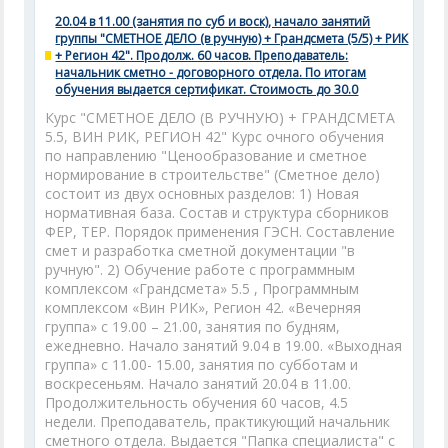
20.04 в 11.00 (занятия по суб и воск), начало занятий
группы "СМЕТНОЕ ДЕЛО (в ручную) + Грандсмета (5/5) + РИК
+ Регион 42". Продолж. 60 часов. Преподаватель:
начальник сметно - договорного отдела. По итогам
обучения выдается сертификат. Стоимость до 30.0
Курс "СМЕТНОЕ ДЕЛО (В РУЧНУЮ) + ГРАНДСМЕТА
5.5, ВИН РИК, РЕГИОН 42" Курс очного обучения
по направлению "Ценообразование и сметное
нормирование в строительстве" (Сметное дело)
состоит из двух основных разделов: 1) Новая
нормативная база. Состав и структура сборников
ФЕР, ТЕР. Порядок применения ГЭСН. Составление
смет и разработка сметной документации "в
ручную". 2) Обучение работе с программным
комплексом «Грандсмета» 5.5 , Программным
комплексом «Вин РИК», Регион 42. «Вечерняя
группа» с 19.00 – 21.00, занятия по будням,
ежедневно. Начало занятий 9.04 в 19.00. «Выходная
группа» с 11.00- 15.00, занятия по субботам и
воскресеньям. Начало занятий 20.04 в 11.00.
Продолжительность обучения 60 часов, 4.5
недели. Преподаватель, практикующий начальник
сметного отдела. Выдается "Папка специалиста" с