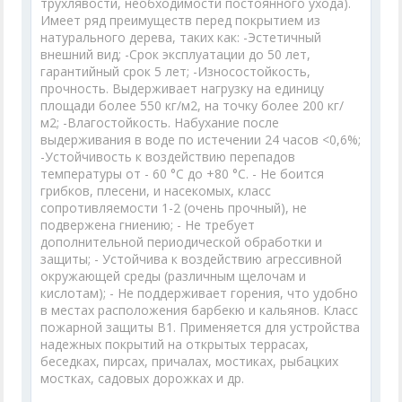
трухлявости, необходимости постоянного ухода).
Имеет ряд преимуществ перед покрытием из
натурального дерева, таких как: -Эстетичный
внешний вид; -Срок эксплуатации до 50 лет,
гарантийный срок 5 лет; -Износостойкость,
прочность. Выдерживает нагрузку на единицу
площади более 550 кг/м2, на точку более 200 кг/
м2; -Влагостойкость. Набухание после
выдерживания в воде по истечении 24 часов <0,6%;
-Устойчивость к воздействию перепадов
температуры от - 60 °С до +80 °С. - Не боится
грибков, плесени, и насекомых, класс
сопротивляемости 1-2 (очень прочный), не
подвержена гниению; - Не требует
дополнительной периодической обработки и
защиты; - Устойчива к воздействию агрессивной
окружающей среды (различным щелочам и
кислотам); - Не поддерживает горения, что удобно
в местах расположения барбекю и кальянов. Класс
пожарной защиты В1. Применяется для устройства
надежных покрытий на открытых террасах,
беседках, пирсах, причалах, мостиках, рыбацких
мостках, садовых дорожках и др.