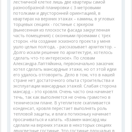
лестничной клетке лишь две квартиры самой
разнообразной планировки с 3-метровыми
потолками и двусторонней ориентацией, в
квартирах на верхних этажах – камины, в угловых
торцевых секциях - гостиные с эркером
(вынесенная из плоскости фасада закругленная
часть помещения) с оконными проемами с трех
сторон. «На создание эскизного проекта у меня
ушло целых полгода, - рассказывает архитектор. –
Долго искали решение по архитектуре, хотелось
сделать что-то интересное». По словам
Александра Лаптяйкина, первоначально заказчик
хотел сделать мансардные этажи, но от этой идеи
его удалось отговорить. Дело в том, что в нашей
стране нет достаточного опыта строительства и
эксплуатации мансардных этажей. Слабая сторона
мансард – это кровля. Очень часто она начинает
течь, так как выполняется не очень грамотно в
техническом плане. В утеплителе скапливается
конденсат, кровля перестает выполнять роль
тепловой защиты, и влага потихоньку начинает
просачиваться и капать. «Взамен мансард мы
сделали на верхних этажах в некоторых секциях
двухсветные гостиные. Это гостиные площадью в