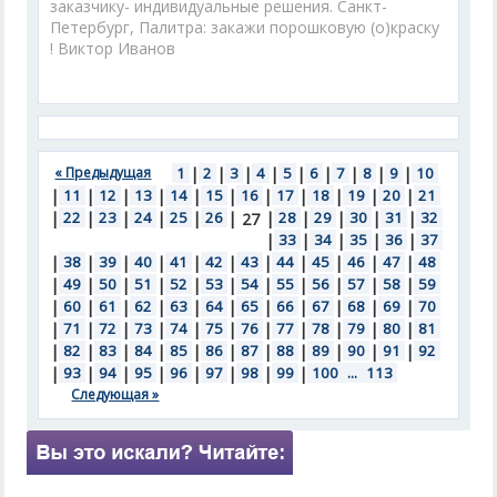
заказчику- индивидуальные решения. Санкт-
Петербург, Палитра: закажи порошковую (о)краску
! Виктор Иванов
« Предыдущая
1
|
2
|
3
|
4
|
5
|
6
|
7
|
8
|
9
|
10
|
11
|
12
|
13
|
14
|
15
|
16
|
17
|
18
|
19
|
20
|
21
|
22
|
23
|
24
|
25
|
26
|
|
28
|
29
|
30
|
31
|
32
27
|
33
|
34
|
35
|
36
|
37
|
38
|
39
|
40
|
41
|
42
|
43
|
44
|
45
|
46
|
47
|
48
|
49
|
50
|
51
|
52
|
53
|
54
|
55
|
56
|
57
|
58
|
59
|
60
|
61
|
62
|
63
|
64
|
65
|
66
|
67
|
68
|
69
|
70
|
71
|
72
|
73
|
74
|
75
|
76
|
77
|
78
|
79
|
80
|
81
|
82
|
83
|
84
|
85
|
86
|
87
|
88
|
89
|
90
|
91
|
92
|
93
|
94
|
95
|
96
|
97
|
98
|
99
|
100
...
113
Следующая »