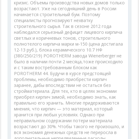
кризис. Объемы производства новых домов только
возрастают. Уже на сегодняшний день в России
начинается строительный бум. Поэтому
специалисты прогнозируют нехватку
строительного сырья. Так в сезоне 2012 года
наблюдался серьезный дефицит лицевого кирпича
светлых и коричневых тонов, строительного
полнотелого кирпича марки м-150 (цена достигала
12-13 руб.), блока керамического 10.7 НФ
(380/250/219) POROTHERM завода Wienerberger не
было в наличии почти 2 месяца,тоже происходило
и с таким востребованным блоком как
POROTHERM 44. Будучи в курсе предстоящей
проблемы, необходимо приобрести кирпич
заранее, дабы впоследствии не остаться без
стройматериала. Для тех, кто в целях экономии
приобрел кирпич зимой, необходимо знать, как
правильно его хранить. Многие придерживаются
мнения, что кирпич — это материал, который
хранится при любых условиях. Однако при
неправильном содержании потери материала
возрастают до 30%. Чтобы такого не произошло, и
вся экономия денежных средств не переросла в
дополнительные непредвиденные расходы,