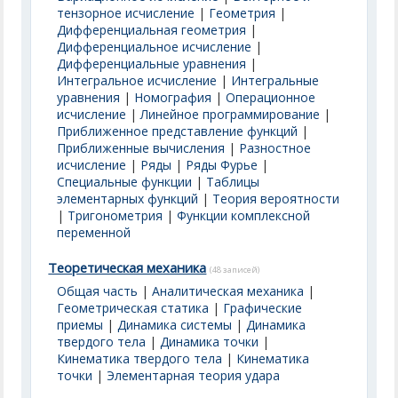
тензорное исчисление
|
Геометрия
|
Дифференциальная геометрия
|
Дифференциальное исчисление
|
Дифференциальные уравнения
|
Интегральное исчисление
|
Интегральные
уравнения
|
Номография
|
Операционное
исчисление
|
Линейное программирование
|
Приближенное представление функций
|
Приближенные вычисления
|
Разностное
исчисление
|
Ряды
|
Ряды Фурье
|
Специальные функции
|
Таблицы
элементарных функций
|
Теория вероятности
|
Тригонометрия
|
Функции комплексной
переменной
Теоретическая механика
(48 записей)
Общая часть
|
Аналитическая механика
|
Геометрическая статика
|
Графические
приемы
|
Динамика системы
|
Динамика
твердого тела
|
Динамика точки
|
Кинематика твердого тела
|
Кинематика
точки
|
Элементарная теория удара