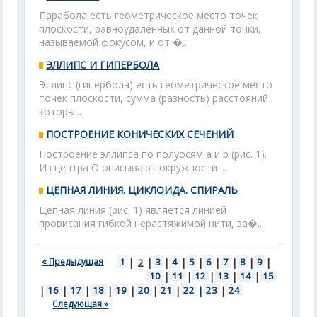
Парабола есть геометрическое место точек
плоскости, равноудаленных от данной точки,
называемой фокусом, и от �...
ЭЛЛИПС И ГИПЕРБОЛА
Эллипс (гипербола) есть геометрическое место
точек плоскости, сумма (разность) расстояний
которы...
ПОСТРОЕНИЕ КОНИЧЕСКИХ СЕЧЕНИЙ
Построение эллипса по полуосям а и b (рис. 1).
Из центра О описывают окружности ...
ЦЕПНАЯ ЛИНИЯ. ЦИКЛОИДА. СПИРАЛЬ
Цепная линия (рис. 1) является линией
провисания гибкой нерастяжимой нити, за�...
« Предыдущая
1
|
|
3
|
4
|
5
|
6
|
7
|
8
|
9
|
2
10
|
11
|
12
|
13
|
14
|
15
|
16
|
17
|
18
|
19
|
20
|
21
|
22
|
23
|
24
Следующая »