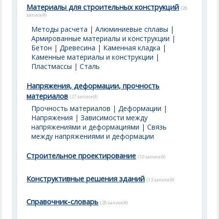
Материалы для строительных конструкций
(28
записей)
Методы расчета
|
Алюминиевые сплавы
|
Армированные материалы и конструкции
|
Бетон
|
Древесина
|
Каменная кладка
|
Каменные материалы и конструкции
|
Пластмассы
|
Cталь
Напряжения, деформации, прочность
материалов
(27 записей)
Прочность материалов
|
Деформации
|
Напряжения
|
Зависимости между
напряжениями и деформациями
|
Связь
между напряжениями и деформации
Строительное проектирование
(10 записей)
Конструктивные решения зданий
(13 записей)
Справочник-словарь
(28 записей)