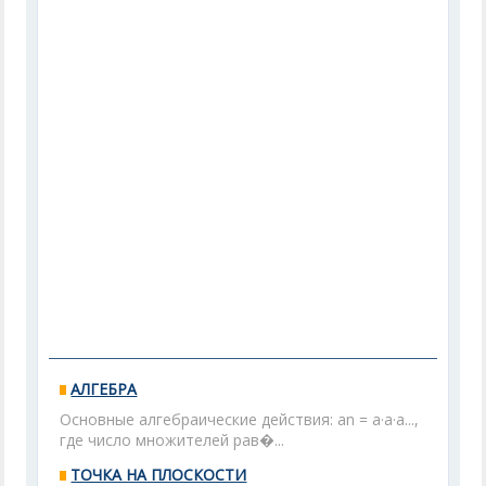
АЛГЕБРА
Основные алгебраические действия: an = a·a·a...,
где число множителей рав�...
ТОЧКА НА ПЛОСКОСТИ