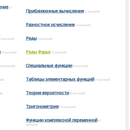
ение
(3
Приближенные вычисления
(2 записей)
Разностное исчисление
(2 записей)
Ряды
(3 записей)
(3 записей)
е
Ряды Фурье
(5 записей)
(3 записей)
Специальные функции
(9 записей)
(4 записей)
Таблицы элементарных функций
ей)
(1 записей)
Теория вероятности
й)
(4 записей)
Тригонометрия
(10 записей)
Функции комплексной переменной
(3
записей)