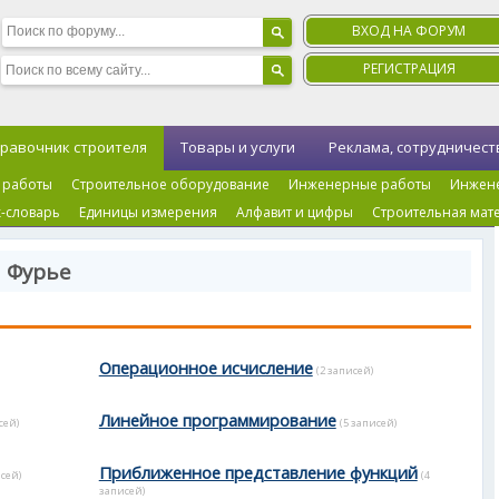
ВХОД НА ФОРУМ
РЕГИСТРАЦИЯ
равочник строителя
Товары и услуги
Реклама, сотрудничест
 работы
Строительное оборудование
Инженерные работы
Инжен
-словарь
Единицы измерения
Алфавит и цифры
Строительная мат
 Фурье
Операционное исчисление
(2 записей)
Линейное программирование
сей)
(5 записей)
Приближенное представление функций
исей)
(4
записей)