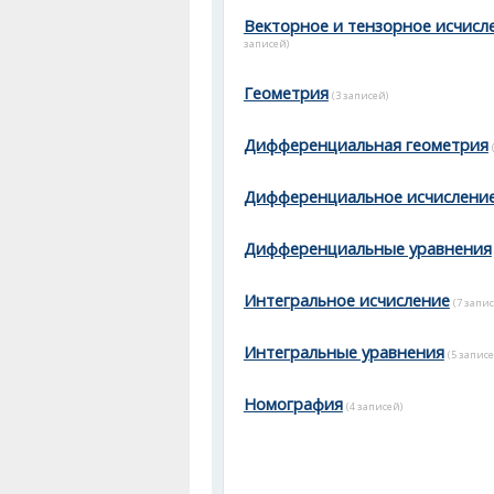
Векторное и тензорное исчисл
записей)
Геометрия
(3 записей)
Дифференциальная геометрия
Дифференциальное исчислени
Дифференциальные уравнения
Интегральное исчисление
(7 запис
Интегральные уравнения
(5 записе
Номография
(4 записей)