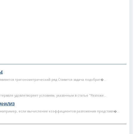
ЬЕ
вляется тригонометрический ряд Ставится задача подобрат�...
тервале удовлетворяет условиям, указанным в статье "Разложе...
 АНАЛИЗ
(например, если вычисление коэффициентов разложения представл�...