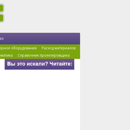
во
ерное оборудование
Расход материалов
ематика
Справочник проектировщика