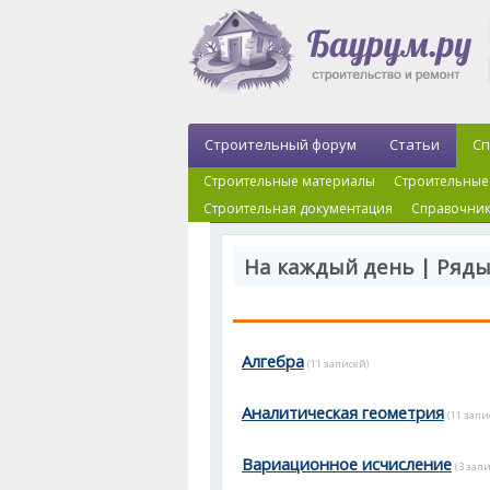
Строительный форум
Статьи
Сп
Строительные материалы
Строительные
Строительная документация
Справочник
На каждый день | Ряды
Алгебра
(11 записей)
Аналитическая геометрия
(11 запи
Вариационное исчисление
(3 зап