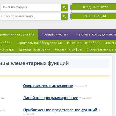
ВХОД НА ФОРУМ
РЕГИСТРАЦИЯ
равочник строителя
Товары и услуги
Реклама, сотрудничест
 работы
Строительное оборудование
Инженерные работы
Инжен
-словарь
Единицы измерения
Алфавит и цифры
Строительная мат
лицы элементарных функций
Операционное исчисление
(2 записей)
Линейное программирование
сей)
(5 записей)
Приближенное представление функций
исей)
(4
записей)