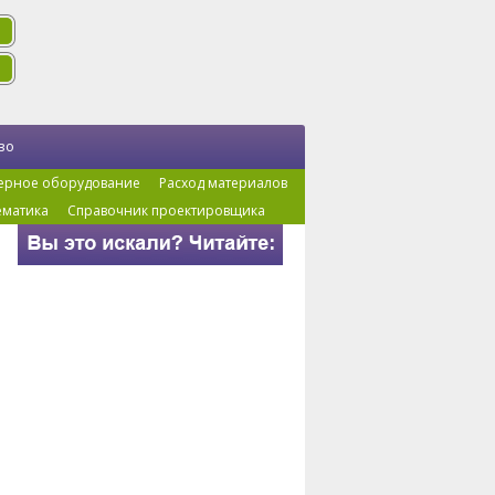
во
ерное оборудование
Расход материалов
ематика
Справочник проектировщика