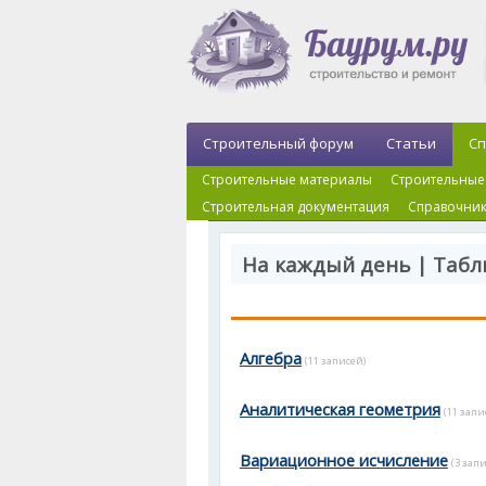
Строительный форум
Статьи
Сп
Строительные материалы
Строительные
Строительная документация
Справочник
На каждый день | Таб
Алгебра
(11 записей)
Аналитическая геометрия
(11 запи
Вариационное исчисление
(3 зап