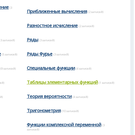
ение
(3
Приближенные вычисления
(2 записей)
Разностное исчисление
(2 записей)
Ряды
(3 записей)
(3 записей)
е
Ряды Фурье
(5 записей)
(3 записей)
Специальные функции
(9 записей)
(4 записей)
Таблицы элементарных функций
ей)
(1 записей)
Теория вероятности
й)
(4 записей)
Тригонометрия
(10 записей)
Функции комплексной переменной
(3
записей)