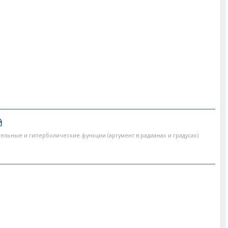
Й
тельные и гиперболические функции (аргумент в радианах и градусах)