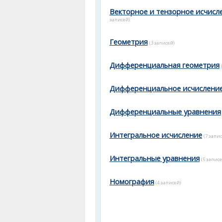
Векторное и тензорное исчисл
записей)
Геометрия
(3 записей)
Дифференциальная геометрия
Дифференциальное исчислени
Дифференциальные уравнения
Интегральное исчисление
(7 запис
Интегральные уравнения
(5 записе
Номография
(4 записей)