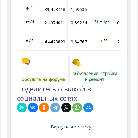
39,478418
1,59636
2,4674011
0,39224
0,434294
4,4428829
0,64767
2,302585
объявления: стройка
обсудить на форуме
и ремонт
Поделитесь ссылкой в
социальных сетях
Вернуться к списку