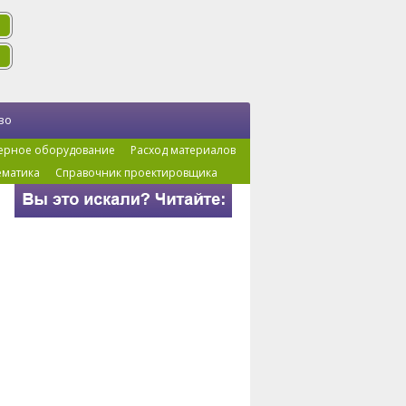
во
ерное оборудование
Расход материалов
ематика
Справочник проектировщика