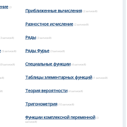
ение
(3
Приближенные вычисления
(2 записей)
Разностное исчисление
(2 записей)
Ряды
(3 записей)
(3 записей)
е
Ряды Фурье
(5 записей)
(3 записей)
Специальные функции
(9 записей)
(4 записей)
Таблицы элементарных функций
ей)
(1 записей)
Теория вероятности
й)
(4 записей)
Тригонометрия
(10 записей)
Функции комплексной переменной
(3
записей)