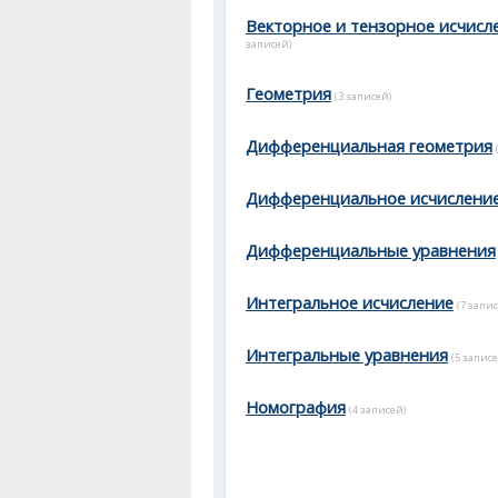
Векторное и тензорное исчисл
записей)
Геометрия
(3 записей)
Дифференциальная геометрия
Дифференциальное исчислени
Дифференциальные уравнения
Интегральное исчисление
(7 запис
Интегральные уравнения
(5 записе
Номография
(4 записей)