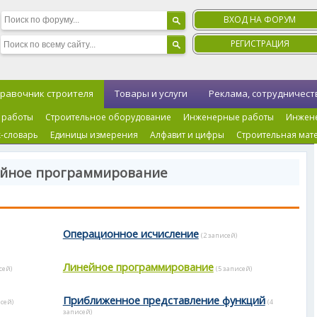
ВХОД НА ФОРУМ
РЕГИСТРАЦИЯ
равочник строителя
Товары и услуги
Реклама, сотрудничест
 работы
Строительное оборудование
Инженерные работы
Инжен
-словарь
Единицы измерения
Алфавит и цифры
Строительная мат
ейное программирование
Операционное исчисление
(2 записей)
Линейное программирование
сей)
(5 записей)
Приближенное представление функций
исей)
(4
записей)