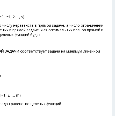
≥0, i=1, 2, ..., s).
о числу неравенств в прямой задаче, а число ограничений -
стных в прямой задаче. Для оптимальных планов прямой и
целевых функций будет:
Й ЗАДАЧИ
соответствует задача на минимум линейной
х
(i=1, 2, ..., m).
задач равенство целевых функций