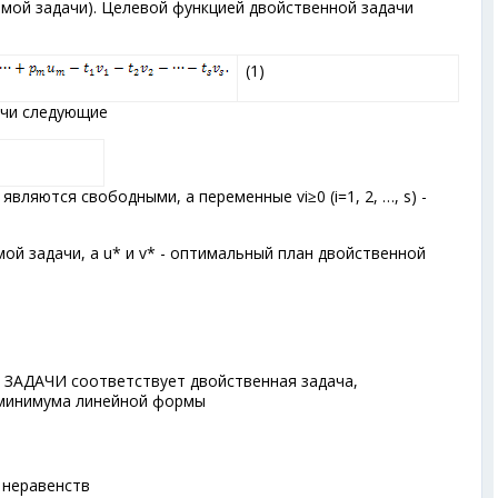
ямой задачи). Целевой функцией двойственной задачи
(1)
ачи следующие
, m) являются свободными, а переменные v
i
≥0 (i=1, 2, …, s) -
мой задачи, а u* и v* - оптимальный план двойственной
ДАЧИ соответствует двойственная задача,
 минимума линейной формы
 неравенств