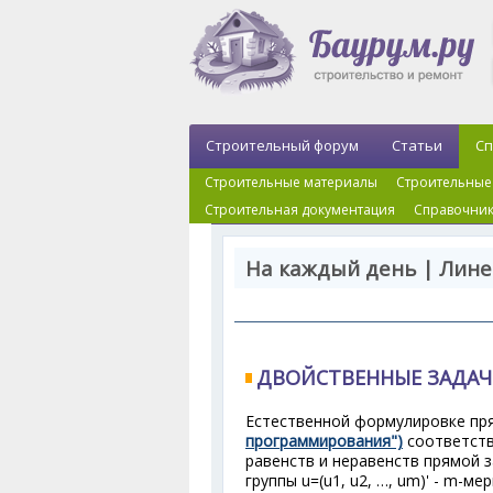
Строительный форум
Статьи
Сп
Строительные материалы
Строительные
Строительная документация
Справочник
На каждый день | Лин
ДВОЙСТВЕННЫЕ ЗАДА
Естественной формулировке пр
программирования")
соответств
равенств и неравенств прямой 
группы u=(u
1
, u
2
, …, u
m
)' - m-ме