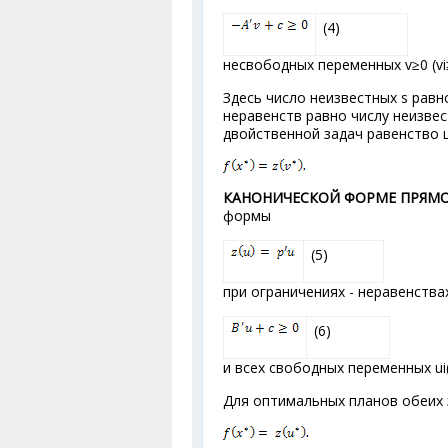
(4)
несвободных переменных v≥0 (v
i
Здесь число неизвестных s равн
неравенств равно числу неизве
двойственной задач равенство 
КАНОНИЧЕСКОЙ ФОРМЕ ПРЯМО
формы
(5)
при ограничениях - неравенства
(6)
и всех свободных переменных u
i
Для оптимальных планов обеих 