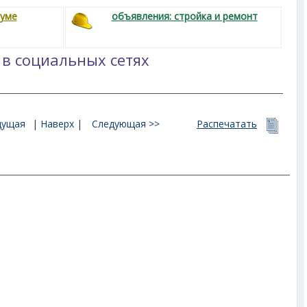
руме
объявления: стройка и ремонт
 в социальных сетях
дущая
|
Наверх
|
Следующая >>
Распечатать