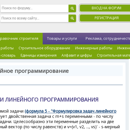
ВХОД НА ФОРУМ
РЕГИСТРАЦИЯ
равочник строителя
Товары и услуги
Реклама, сотрудничест
 работы
Строительное оборудование
Инженерные работы
Инжен
-словарь
Единицы измерения
Алфавит и цифры
Строительная мат
ейное программирование
ЧИ ЛИНЕЙНОГО ПРОГРАММИРОВАНИЯ
ямой задачи
(формула 5 - "Формулировка задач линейного
ует двойственная задача с m+s переменными - по числу
задачи. Целесообразно эти переменные разделить на две
рный вектор (по числу равенств) и v=(v
1
, v
2
, ..., v
s
)' - s-мерный