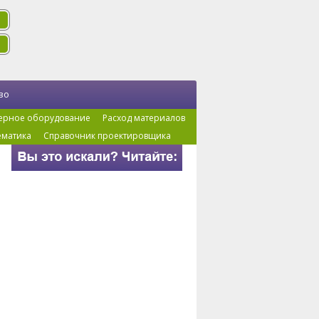
во
ерное оборудование
Расход материалов
ематика
Справочник проектировщика