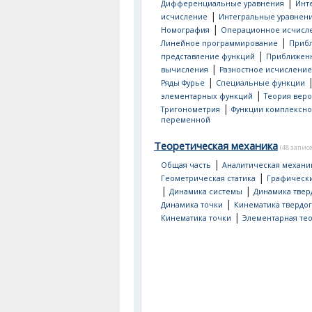
|
Дифференциальные уравнения
Инт
|
исчисление
Интегральные уравнен
|
Номография
Операционное исчисл
|
Линейное программирование
Приб
|
представление функций
Приближен
|
вычисления
Разностное исчисление
|
Ряды Фурье
Специальные функции
|
элементарных функций
Теория веро
|
Тригонометрия
Функции комплексн
переменной
Теоретическая механика
(48 запис
|
Общая часть
Аналитическая механи
|
Геометрическая статика
Графическ
|
|
Динамика системы
Динамика твер
|
Динамика точки
Кинематика твердог
|
Кинематика точки
Элементарная тео