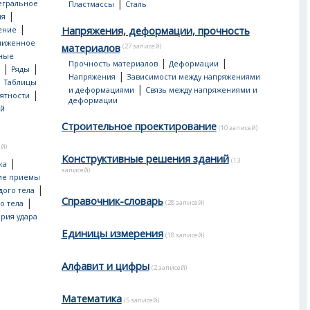
|
егральное
Пластмассы
Cталь
|
ия
|
Напряжения, деформации, прочность
ение
лиженное
материалов
(27 записей)
ные
|
|
Прочность материалов
Деформации
|
|
Ряды
|
Напряжения
Зависимости между напряжениями
|
Таблицы
|
и деформациями
Связь между напряжениями и
|
ятности
деформации
ой
Строительное проектирование
(10 записей)
ей)
Конструктивные решения зданий
(13
|
ка
записей)
ие приемы
|
дого тела
Справочник-словарь
|
(28 записей)
о тела
рия удара
Единицы измерения
(18 записей)
Алфавит и цифры
(2 записей)
Математика
(5 записей)