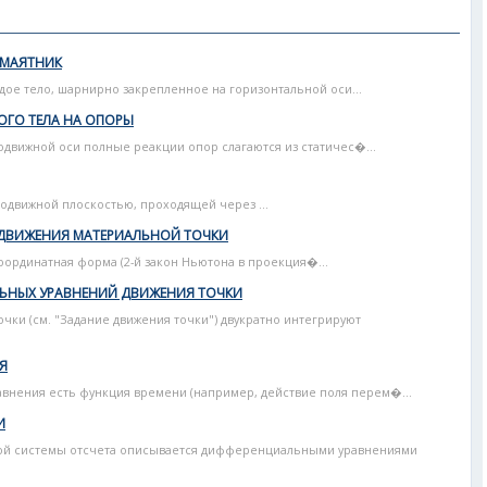
 МАЯТНИК
ое тело, шарнирно закрепленное на горизонтальной оси...
ОГО ТЕЛА НА ОПОРЫ
подвижной оси полные реакции опор слагаются из статичес�...
еподвижной плоскостью, проходящей через ...
ДВИЖЕНИЯ МАТЕРИАЛЬНОЙ ТОЧКИ
Координатная форма (2-й закон Ньютона в проекция�...
ЬНЫХ УРАВНЕНИЙ ДВИЖЕНИЯ ТОЧКИ
чки (см. "Задание движения точки") двукратно интегрируют
Я
авнения есть функция времени (например, действие поля перем�...
И
ой системы отсчета описывается дифференциальными уравнениями