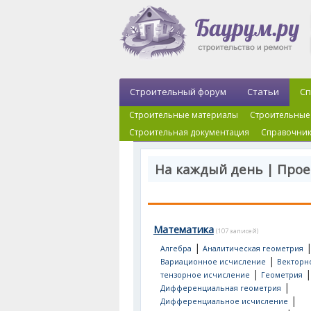
Строительный форум
Статьи
Сп
Строительные материалы
Строительные
Строительная документация
Справочник
На каждый день | Про
Математика
(107 записей)
|
Алгебра
Аналитическая геометрия
|
Вариационное исчисление
Векторн
|
|
тензорное исчисление
Геометрия
|
Дифференциальная геометрия
|
Дифференциальное исчисление