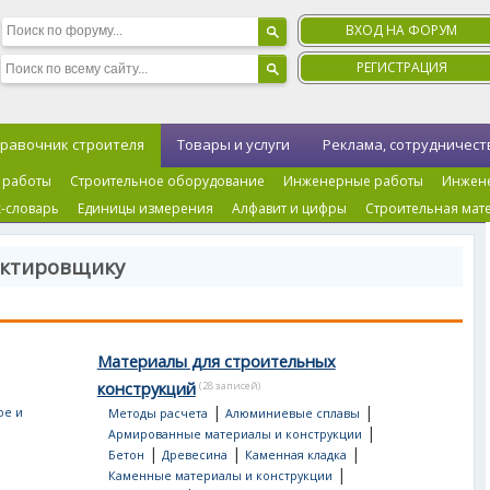
ВХОД НА ФОРУМ
РЕГИСТРАЦИЯ
равочник строителя
Товары и услуги
Реклама, сотрудничест
 работы
Строительное оборудование
Инженерные работы
Инжен
-словарь
Единицы измерения
Алфавит и цифры
Строительная мат
ектировщику
Материалы для строительных
конструкций
(28 записей)
|
|
|
ое и
Методы расчета
Алюминиевые сплавы
|
Армированные материалы и конструкции
|
|
|
Бетон
Древесина
Каменная кладка
|
Каменные материалы и конструкции