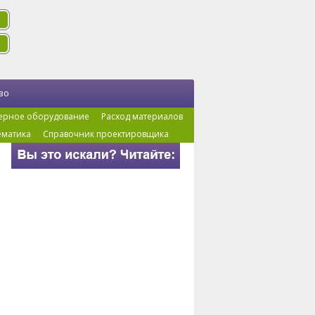
во
ерное оборудование
Расход материалов
ематика
Справочник проектировщика