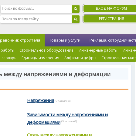
ВХОД НА ФОРУМ
РЕГИСТРАЦИЯ
равочник строителя
Товары и услуги
Реклама, сотрудничест
 работы
Строительное оборудование
Инженерные работы
Инжен
-словарь
Единицы измерения
Алфавит и цифры
Строительная мат
зь между напряжениями и деформации
Напряжения
(7 записей)
Зависимости между напряжениями и
деформациями
(5 записей)
Связь между напряжениями и