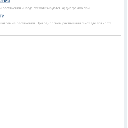
ЖЕНИЯ
растяжения иногда схематизируются. а) Диаграмма при ...
ТИ
иаграмме растяжения. При одноосном растяжении σi=σx где εпл - оста...