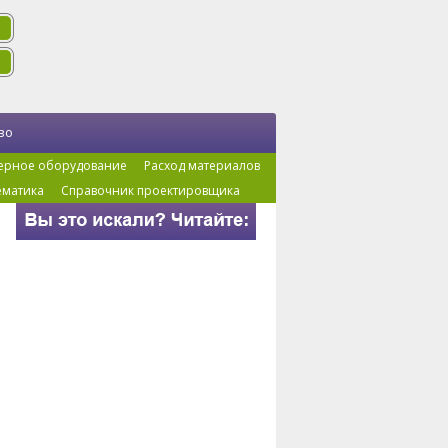
во
ерное оборудование
Расход материалов
ематика
Справочник проектировщика