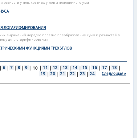
 разности углов, кратных углов и половинного угла
НУСА
ДЛЯ ЛОГАРИФМИРОВАНИЯ
ких выражений нередко полезно преобразование сумм и разностей в
бному для логарифмирования
ТРИЧЕСКИМИ ФУНКЦИЯМИ ТРЕХ УГЛОВ
|
6
|
7
|
8
|
9
|
|
11
|
12
|
13
|
14
|
15
|
16
|
17
|
18
|
10
19
|
20
|
21
|
22
|
23
|
24
Следующая »