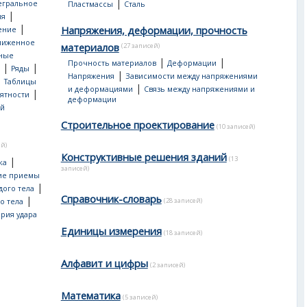
|
егральное
Пластмассы
Cталь
|
ия
|
Напряжения, деформации, прочность
ение
лиженное
материалов
(27 записей)
ные
|
|
Прочность материалов
Деформации
|
|
Ряды
|
Напряжения
Зависимости между напряжениями
|
Таблицы
|
и деформациями
Связь между напряжениями и
|
ятности
деформации
ой
Строительное проектирование
(10 записей)
ей)
Конструктивные решения зданий
(13
|
ка
записей)
ие приемы
|
дого тела
Справочник-словарь
|
(28 записей)
о тела
рия удара
Единицы измерения
(18 записей)
Алфавит и цифры
(2 записей)
Математика
(5 записей)