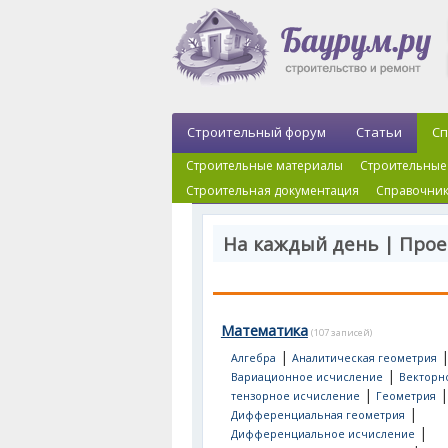
Строительный форум
Статьи
Сп
Строительные материалы
Строительные
Строительная документация
Справочник
На каждый день | Про
Математика
(107 записей)
|
Алгебра
Аналитическая геометрия
|
Вариационное исчисление
Векторн
|
|
тензорное исчисление
Геометрия
|
Дифференциальная геометрия
|
Дифференциальное исчисление