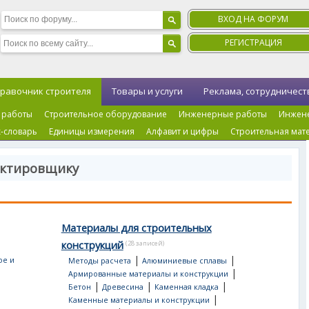
ВХОД НА ФОРУМ
РЕГИСТРАЦИЯ
равочник строителя
Товары и услуги
Реклама, сотрудничест
 работы
Строительное оборудование
Инженерные работы
Инжен
-словарь
Единицы измерения
Алфавит и цифры
Строительная мат
ектировщику
Материалы для строительных
конструкций
(28 записей)
|
|
|
ое и
Методы расчета
Алюминиевые сплавы
|
Армированные материалы и конструкции
|
|
|
Бетон
Древесина
Каменная кладка
|
Каменные материалы и конструкции