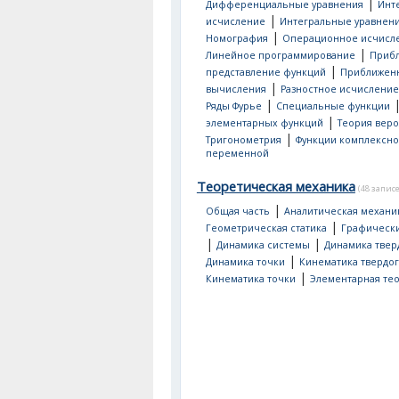
|
Дифференциальные уравнения
Инт
|
исчисление
Интегральные уравнен
|
Номография
Операционное исчисл
|
Линейное программирование
Приб
|
представление функций
Приближен
|
вычисления
Разностное исчисление
|
Ряды Фурье
Специальные функции
|
элементарных функций
Теория веро
|
Тригонометрия
Функции комплексн
переменной
Теоретическая механика
(48 запис
|
Общая часть
Аналитическая механи
|
Геометрическая статика
Графическ
|
|
Динамика системы
Динамика твер
|
Динамика точки
Кинематика твердог
|
Кинематика точки
Элементарная тео