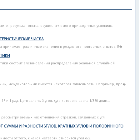
ется результат опыта, осуществляемого при заданных условиях.
ТЕРИСТИЧЕСКИЕ ЧИСЛА
я принимает различные значения в результате повторных опытов. Е�...
СТИКИ
стики состоит в установлении распределения реальной случайной
ны, между которыми имеется некоторая зависимость. Например, про�...
° и 1 рад. Центральный угол, дуга которого равна 1/360 длин...
, рассматриваемых как отношения отрезков, связанных с угл...
Т СУММЫ И РАЗНОСТИ УГЛОВ, КРАТНЫХ УГЛОВ И ПОЛОВИННОГО
мости от того, к какой четверти относится угол α/2.