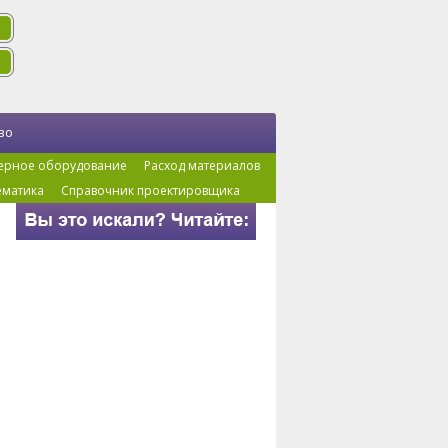
во
ерное оборудование
Расход материалов
ематика
Справочник проектировщика