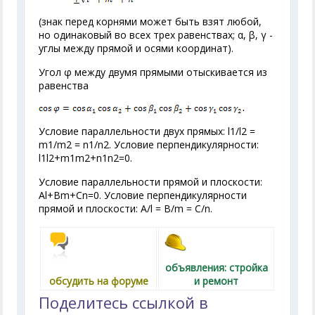
(знак перед корнями может быть взят любой,
но одинаковый во всех трех равенствах; α, β, γ -
углы между прямой и осями координат).
Угол φ между двумя прямыми отыскивается из
равенства
Условие параллельности двух прямых: l
1
/l
2
=
m
1
/m
2
= n
1
/n
2
. Условие перпендикулярности:
l
1
l
2
+m
1
m
2
+n
1
n
2
=0.
Условие параллельности прямой и плоскости:
Аl+Bm+Cn=0. Условие перпендикулярности
прямой и плоскости: А/l = В/m = С/n.
объявления: стройка
обсудить на форуме
и ремонт
Поделитесь ссылкой в