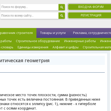
ВХОД НА ФОРУМ
РЕГИСТРАЦИЯ
равочник строителя
Товары и услуги
Реклама, сотрудничест
 работы
Строительное оборудование
Инженерные работы
Инжен
-словарь
Единицы измерения
Алфавит и цифры
Строительная мат
итическая геометрия
рическое место точек плоскости, сумма (разность)
ных точек есть величина постоянная. В приведенных ниже
наки относятся к эллипсу (рис. 1), нижние - к гиперболе
ют с осями координат.