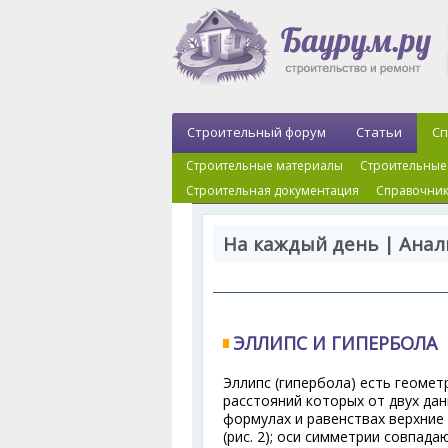
Строительный форум
Статьи
Сп
Строительные материалы
Строительные
Строительная документация
Справочник
На каждый день | Анал
ЭЛЛИПС И ГИПЕРБОЛА
Эллипс (гипербола) есть геомет
расстояний которых от двух дан
формулах и равенствах верхние з
(рис. 2); оси симметрии совпада