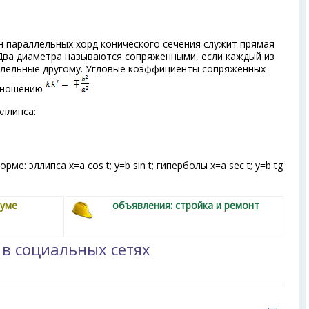
 параллельных хорд конического сечения служит прямая
Два диаметра называются сопряженными, если каждый из
ллельные другому. Угловые коэффициенты сопряженных
тношению
.
ллипса:
е: эллипса х=а cos t; y=b sin t; гиперболы х=а sec t; y=b tg
руме
объявления: стройка и ремонт
 в социальных сетях