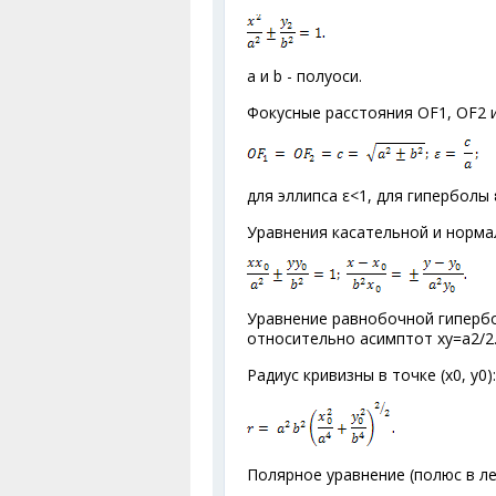
а и b - полуоси.
Фокусные расстояния OF
1
, OF
2
и
для эллипса ε<1, для гиперболы 
Уравнения касательной и нормал
Уравнение равнобочной гипербол
относительно асимптот ху=а
2
/2
Радиус кривизны в точке (х
0
, у
0
):
Полярное уравнение (полюс в ле