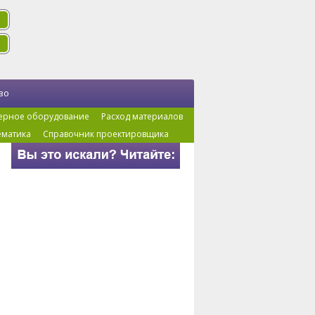
во
ерное оборудование
Расход материалов
ематика
Справочник проектировщика