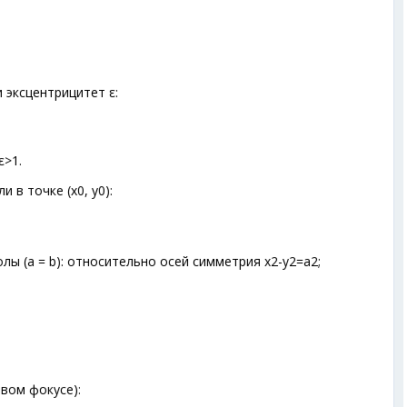
 эксцентрицитет ε:
ε>1.
и в точке (х
0
, у
0
):
ы (а = b): относительно осей симметрия х
2
-y
2
=a
2
;
.
вом фокусе):