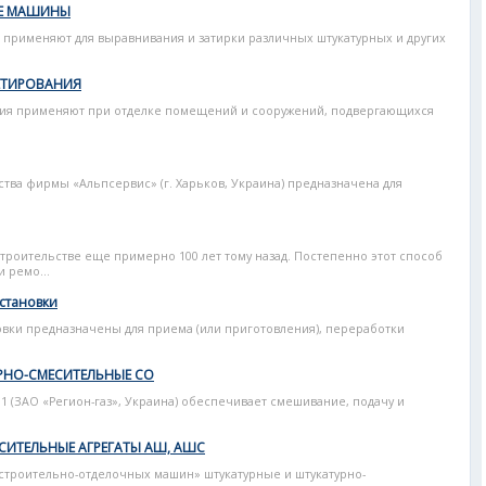
ЫЕ МАШИНЫ
применяют для выравнивания и затирки различных штукатурных и других
ЕТИРОВАНИЯ
ния применяют при отделке помещений и сооружений, подвергающихся
одства фирмы «Альпсервис» (г. Харьков, Украина) предназначена для
строительстве еще примерно 100 лет тому назад. Постепенно этот способ
 ремо...
становки
овки предназначены для приема (или приготовления), переработки
УРНО-СМЕСИТЕЛЬНЫЕ СО
1 (ЗАО «Регион-газ», Украина) обеспечивает смешивание, подачу и
СИТЕЛЬНЫЕ АГРЕГАТЫ АШ, АШС
троительно-отделочных машин» штукатурные и штукатурно-