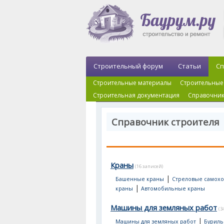
Строительный форум
Статьи
Сп
Строительные материалы
Строительные
Строительная документация
Справочник
Справочник строителя 
Краны
(16 записей)
|
Башенные краны
Стреловые самох
|
краны
Автомобильные краны
Машины для земляных работ
(3
|
Машины для земляных работ
Буриль