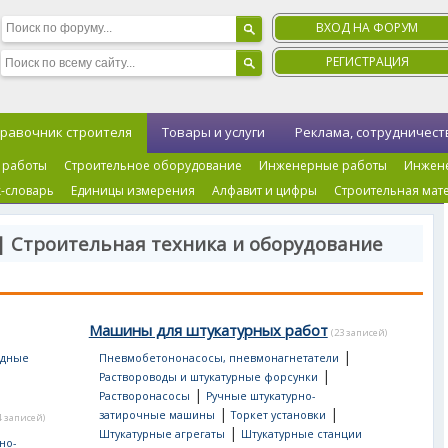
ВХОД НА ФОРУМ
РЕГИСТРАЦИЯ
равочник строителя
Товары и услуги
Реклама, сотрудничест
 работы
Строительное оборудование
Инженерные работы
Инжен
-словарь
Единицы измерения
Алфавит и цифры
Строительная мат
| Строительная техника и оборудование
Машины для штукатурных работ
(23 записей)
|
одные
Пневмобетононасосы, пневмонагнетатели
|
Раствороводы и штукатурные форсунки
|
Растворонасосы
Ручные штукатурно-
|
|
затирочные машины
Торкет установки
4 записей)
|
Штукатурные агрегаты
Штукатурные станции
но-