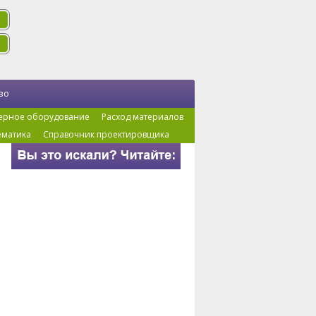
во
ерное оборудование
Расход материалов
ематика
Справочник проектировщика