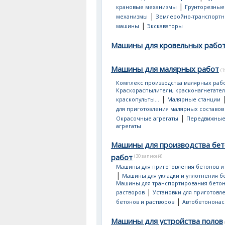
|
крановые механизмы
Грунторезные
|
механизмы
Землеройно-транспорт
|
машины
Экскаваторы
Машины для кровельных рабо
Машины для малярных работ
(
Комплекс производства малярных раб
Краскораспылители, красконагнетател
|
краскопульты...
Малярные станции
для приготовления малярных составов
|
Окрасочные агрегаты
Передвижные
агрегаты
Машины для производства бе
работ
(30 записей)
Машины для приготовления бетонов и
|
Машины для укладки и уплотнения б
Машины для транспортирования бетон
|
растворов
Установки для приготовл
|
бетонов и растворов
Автобетонона
Машины для устройства полов