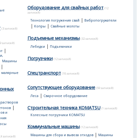
Оборудование для свайных работ
(12
ные
записей)
|
Технология погружения свай
Вибропогружатели
|
|
Копры
Свайные молоты
т
(3 записей)
Подъемные механизмы
(32 записей)
19 записей)
|
Лебедки
Подъемники
|
от
и,
Погрузчики
(12 записей)
|
Машины
|
Спецтранспорт
 малярные
(18 записей)
Сопутствующее оборудование
тонных
(59 записей)
|
Леса
Сварочное оборудование
 растворов
|
Строительная техника KOMATSU
етонов
(1 записей)
ов и
Колесные погрузчики KOMATSU
ения
сосы
Коммунальные машины
(12 записей)
|
Машины для сбора и вывоза отходов
Машины
(4 записей)