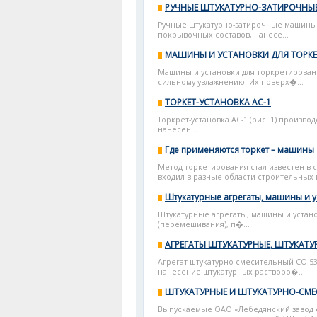
РУЧНЫЕ ШТУКАТУРНО-ЗАТИРОЧН
Ручные штукатурно-затирочные машины 
покрывочных составов, нанесе...
МАШИНЫ И УСТАНОВКИ ДЛЯ ТОРК
Машины и установки для торкретирова
сильному увлажнению. Их поверх�...
ТОРКЕТ-УСТАНОВКА АС-1
Торкрет-установка АС-1 (рис. 1) произв
нанесен...
Где применяются торкет – машины
Метод торкетирования стал известен в 
входил в разные области строительных и
Штукатурные агрегаты, машины и у
Штукатурные агрегаты, машины и устан
(перемешивания), п�...
АГРЕГАТЫ ШТУКАТУРНЫЕ, ШТУКАТ
Агрегат штукатурно-смесительный СО-53
нанесение штукатурных растворо�...
ШТУКАТУРНЫЕ И ШТУКАТУРНО-СМЕ
Выпускаемые ОАО «Лебедянский завод с