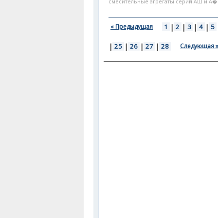
смесительные агрегаты серий АШ и А�.
« Предыдущая
1
|
2
|
3
|
4
|
5
|
25
|
26
|
27
|
28
Следующая 