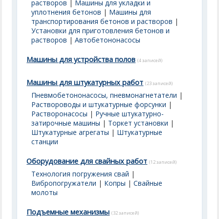
растворов
|
Машины для укладки и
уплотнения бетонов
|
Машины для
транспортирования бетонов и растворов
|
Установки для приготовления бетонов и
растворов
|
Автобетононасосы
Машины для устройства полов
(4 записей)
Машины для штукатурных работ
(23 записей)
Пневмобетононасосы, пневмонагнетатели
|
Раствороводы и штукатурные форсунки
|
Растворонасосы
|
Ручные штукатурно-
затирочные машины
|
Торкет установки
|
Штукатурные агрегаты
|
Штукатурные
станции
Оборудование для свайных работ
(12 записей)
Технология погружения свай
|
Вибропогружатели
|
Копры
|
Свайные
молоты
Подъемные механизмы
(32 записей)