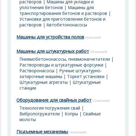
растворов
|
Машины для укладки и
уплотнения бетонов
|
Машины для
транспортирования бетонов и растворов
|
Установки для приготовления бетонов и
растворов
|
Автобетононасосы
Машины для устройства полов
(4 записей)
Машины для штукатурных работ
(23 записей)
Пневмобетононасосы, пневмонагнетатели
|
Раствороводы и штукатурные форсунки
|
Растворонасосы
|
Ручные штукатурно-
затирочные машины
|
Торкет установки
|
Штукатурные агрегаты
|
Штукатурные
станции
Оборудование для свайных работ
(12 записей)
Технология погружения свай
|
Вибропогружатели
|
Копры
|
Свайные
молоты
Подъемные механизмы
(32 записей)