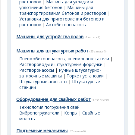
растворов
|
Машины для укладки и
уплотнения бетонов
|
Машины для
транспортирования бетонов и растворов
|
Установки для приготовления бетонов и
растворов
|
Автобетононасосы
Машины для устройства полов
(4 записей)
Машины для штукатурных работ
(23 записей)
Пневмобетононасосы, пневмонагнетатели
|
Раствороводы и штукатурные форсунки
|
Растворонасосы
|
Ручные штукатурно-
затирочные машины
|
Торкет установки
|
Штукатурные агрегаты
|
Штукатурные
станции
Оборудование для свайных работ
(12 записей)
Технология погружения свай
|
Вибропогружатели
|
Копры
|
Свайные
молоты
Подъемные механизмы
(32 записей)