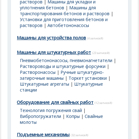
растворов
|
Машины для укладки и
уплотнения бетонов
|
Машины для
транспортирования бетонов и растворов
|
Установки для приготовления бетонов и
растворов
|
Автобетононасосы
Машины для устройства полов
(4 записей)
Машины для штукатурных работ
(23 записей)
Пневмобетононасосы, пневмонагнетатели
|
Раствороводы и штукатурные форсунки
|
Растворонасосы
|
Ручные штукатурно-
затирочные машины
|
Торкет установки
|
Штукатурные агрегаты
|
Штукатурные
станции
Оборудование для свайных работ
(12 записей)
Технология погружения свай
|
Вибропогружатели
|
Копры
|
Свайные
молоты
Подъемные механизмы
(32 записей)