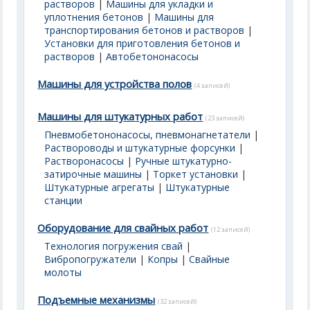
растворов
|
Машины для укладки и
уплотнения бетонов
|
Машины для
транспортирования бетонов и растворов
|
Установки для приготовления бетонов и
растворов
|
Автобетононасосы
Машины для устройства полов
(4 записей)
Машины для штукатурных работ
(23 записей)
Пневмобетононасосы, пневмонагнетатели
|
Раствороводы и штукатурные форсунки
|
Растворонасосы
|
Ручные штукатурно-
затирочные машины
|
Торкет установки
|
Штукатурные агрегаты
|
Штукатурные
станции
Оборудование для свайных работ
(12 записей)
Технология погружения свай
|
Вибропогружатели
|
Копры
|
Свайные
молоты
Подъемные механизмы
(32 записей)