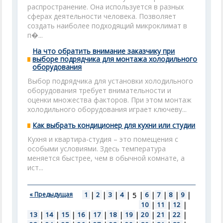
распространение. Она используется в разных
сферах деятельности человека. Позволяет
создать наиболее подходящий микроклимат в
п�...
На что обратить внимание заказчику при
выборе подрядчика для монтажа холодильного
оборудования
Выбор подрядчика для установки холодильного
оборудования требует внимательности и
оценки множества факторов. При этом монтаж
холодильного оборудования играет ключеву...
Как выбрать кондиционер для кухни или студии
Кухня и квартира-студия – это помещения с
особыми условиями. Здесь температура
меняется быстрее, чем в обычной комнате, а
ист...
« Предыдущая
1
|
2
|
3
|
4
|
|
6
|
7
|
8
|
9
|
5
10
|
11
|
12
|
13
|
14
|
15
|
16
|
17
|
18
|
19
|
20
|
21
|
22
|