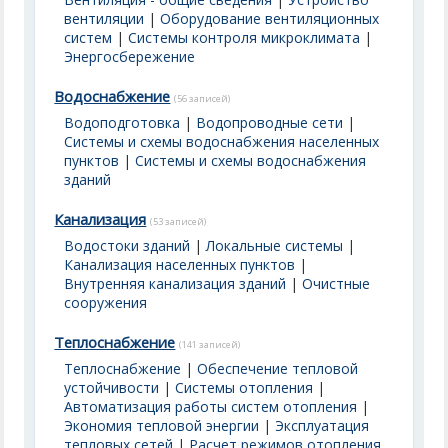
вентиляции
|
Оборудование вентиляционных
систем
|
Системы контроля микроклимата
|
Энергосбережение
Водоснабжение
(56 записей)
Водоподготовка
|
Водопроводные сети
|
Системы и схемы водоснабжения населенных
пунктов
|
Системы и схемы водоснабжения
зданий
Канализация
(53 записей)
Водостоки зданий
|
Локальные системы
|
Канализация населенных пунктов
|
Внутренняя канализация зданий
|
Очистные
сооружения
Теплоснабжение
(141 записей)
Теплоснабжение
|
Обеспечение тепловой
устойчивости
|
Системы отопления
|
Автоматизация работы систем отопления
|
Экономия тепловой энергии
|
Эксплуатация
тепловых сетей
|
Расчет режимов отопления