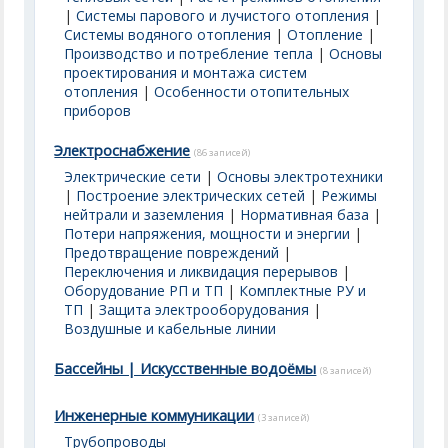
|
Системы парового и лучистого отопления
|
Системы водяного отопления
|
Отопление
|
Производство и потребление тепла
|
Основы
проектирования и монтажа систем
отопления
|
Особенности отопительных
приборов
Электроснабжение
(86 записей)
Электрические сети
|
Основы электротехники
|
Построение электрических сетей
|
Режимы
нейтрали и заземления
|
Нормативная база
|
Потери напряжения, мощности и энергии
|
Предотвращение повреждений
|
Переключения и ликвидация перерывов
|
Оборудование РП и ТП
|
Комплектные РУ и
ТП
|
Защита электрооборудования
|
Воздушные и кабельные линии
Бассейны | Искусственные водоёмы
(8 записей)
Инженерные коммуникации
(3 записей)
Трубопроводы