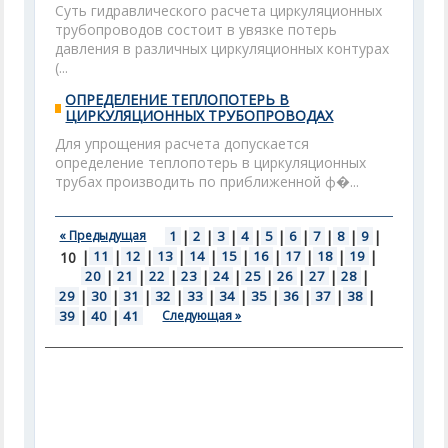
Суть гидравлического расчета циркуляционных
трубопроводов состоит в увязке потерь
давления в различных циркуляционных контурах
(...
ОПРЕДЕЛЕНИЕ ТЕПЛОПОТЕРЬ В
ЦИРКУЛЯЦИОННЫХ ТРУБОПРОВОДАХ
Для упрощения расчета допускается
определение теплопотерь в циркуляционных
трубах производить по приближенной ф�...
« Предыдущая
1
|
2
|
3
|
4
|
5
|
6
|
7
|
8
|
9
|
|
11
|
12
|
13
|
14
|
15
|
16
|
17
|
18
|
19
|
10
20
|
21
|
22
|
23
|
24
|
25
|
26
|
27
|
28
|
29
|
30
|
31
|
32
|
33
|
34
|
35
|
36
|
37
|
38
|
39
|
40
|
41
Следующая »