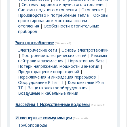
|
Системы парового и лучистого отопления
|
Системы водяного отопления
|
Отопление
|
Производство и потребление тепла
|
Основы
проектирования и монтажа систем
отопления
|
Особенности отопительных
приборов
Электроснабжение
(86 записей)
Электрические сети
|
Основы электротехники
|
Построение электрических сетей
|
Режимы
нейтрали и заземления
|
Нормативная база
|
Потери напряжения, мощности и энергии
|
Предотвращение повреждений
|
Переключения и ликвидация перерывов
|
Оборудование РП и ТП
|
Комплектные РУ и
ТП
|
Защита электрооборудования
|
Воздушные и кабельные линии
Бассейны | Искусственные водоёмы
(8 записей)
Инженерные коммуникации
(3 записей)
Трубопроводы