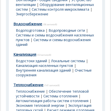
вентиляции
|
Оборудование вентиляционных
систем
|
Системы контроля микроклимата
|
Энергосбережение
Водоснабжение
(56 записей)
Водоподготовка
|
Водопроводные сети
|
Системы и схемы водоснабжения населенных
пунктов
|
Системы и схемы водоснабжения
зданий
Канализация
(53 записей)
Водостоки зданий
|
Локальные системы
|
Канализация населенных пунктов
|
Внутренняя канализация зданий
|
Очистные
сооружения
Теплоснабжение
(141 записей)
Теплоснабжение
|
Обеспечение тепловой
устойчивости
|
Системы отопления
|
Автоматизация работы систем отопления
|
Экономия тепловой энергии
|
Эксплуатация
тепловых сетей
|
Расчет режимов отопления