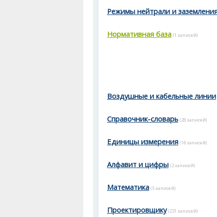
Режимы нейтрали и заземлени
Нормативная база
(1 записей)
Воздушные и кабельные линии
Справочник-словарь
(28 записей)
Единицы измерения
(18 записей)
Алфавит и цифры
(2 записей)
Математика
(5 записей)
Проектировщику
(231 записей)