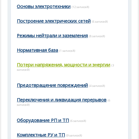
Основы электротехники
(12 записей)
Построение электрических сетей
(6 записей)
Режимы нейтрали и заземления
(8 записей)
Нормативная база
(1 записей)
Потери напряжения, мощности и энергии
(3
записей)
Предотвращение повреждений
(4 записей)
Переключения и ликвидация перерывов
(6
записей)
Оборудование РП и ТП
(6 записей)
Комплектные РУ и ТП
(9 записей)