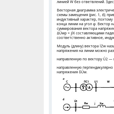
линией W без ответвлений. Здес
Векторная диаграмма электриче
схемы замещения (рис. 1,
б),
при
индуктивный характер, поэтому 
конца линии на угол φ. Вектор 
суммирования вектора напряжен
ΔÚ
wp
= jİX составляющими паде
соответственно активное, инду
Модуль (длину) вектора İZ
w
наз
напряжения на линии можно раз
направленную по вектору Ú
2
— п
направленную перпендикулярно 
напряжения δÚ
w
.