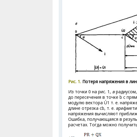
Рис. 1.
Потеря напряжения в лин
Из точки 0 на рис. 1,
в
радиусом,
до пересечения в точке b с пря
модулю вектора Ú
1
т. е. напряж
длине отрезка cb, т. е. арифмет
напряжения вычисляют приближен
Ошибка, получающаяся в резуль
расчетах. Тогда можно получит