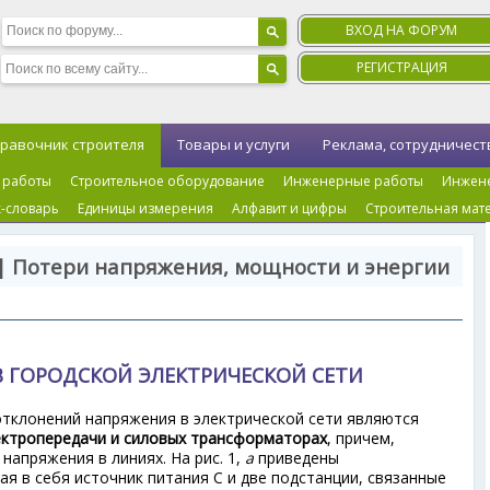
ВХОД НА ФОРУМ
РЕГИСТРАЦИЯ
равочник строителя
Товары и услуги
Реклама, сотрудничест
 работы
Строительное оборудование
Инженерные работы
Инжен
-словарь
Единицы измерения
Алфавит и цифры
Строительная мат
| Потери напряжения, мощности и энергии
В ГОРОДСКОЙ ЭЛЕКТРИЧЕСКОЙ СЕТИ
тклонений напряжения в электрической сети являются
ектропередачи и силовых трансформаторах
, причем,
напряжения в линиях. На рис. 1,
а
приведены
я в себя источник питания С и две подстанции, связанные