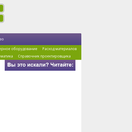
во
ерное оборудование
Расход материалов
ематика
Справочник проектировщика