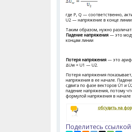
где Р, Q — соответственно, акт
U
2
— напряжение в конце линии
Таким образом, нужно различа
Падение напряжения
— это моду
концам линии
Потеря напряжения
— это арифм
ΔU
w
= U
1
— U
2
.
Потеря напряжения показывает,
напряжения в ее начале. Паден
сдвига по фазе векторов Ú
1
и Ú
падение напряжения, потому чт
формулой напряжения в начале 
обсудить на фо
Поделитесь ссылкой