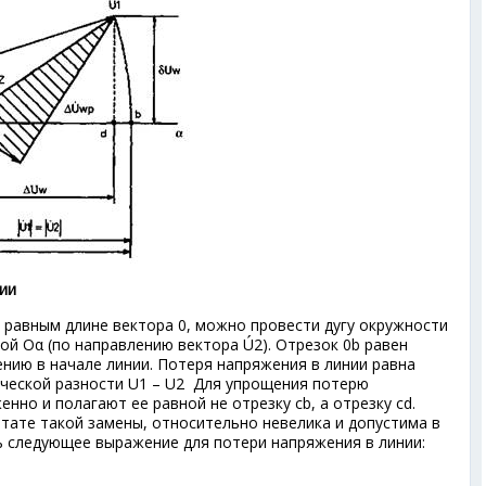
ии
 равным длине вектора 0, можно провести дугу окружности
мой Оα (по направлению вектора Ú
2
). Отрезок 0b равен
ению в начале линии. Потеря напряжения в линии равна
ической разности U
1
– U
2
Для упрощения потерю
но и полагают ее равной не отрезку cb, а отрезку cd.
тате такой замены, относительно невелика и допустима в
ь следующее выражение для потери напряжения в линии: