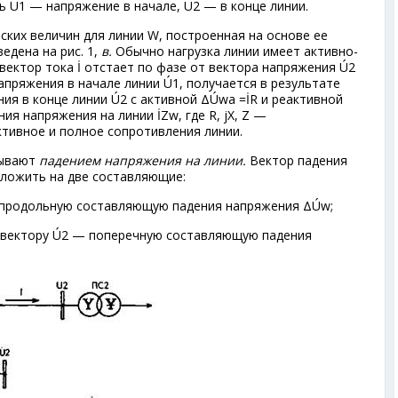
ь U
1
— напряжение в начале, U
2
— в конце линии.
ских величин для линии W, построенная на основе ее
ведена на рис. 1,
в.
Обычно нагрузка линии имеет активно-
вектор тока İ отстает по фазе от вектора напряжения Ú
2
напряжения в начале линии Ú
1
, получается в результате
ия в конце линии Ú
2
с активной ΔÚ
wa
=İR и реактивной
ния напряжения на линии İZ
w
, где R, jX, Z —
ктивное и полное сопротивления линии.
ывают
падением напряжения на линии.
Вектор падения
ложить на две составляющие:
родольную составляющую падения напряжения ΔÚ
w
;
вектору Ú
2
— поперечную составляющую падения