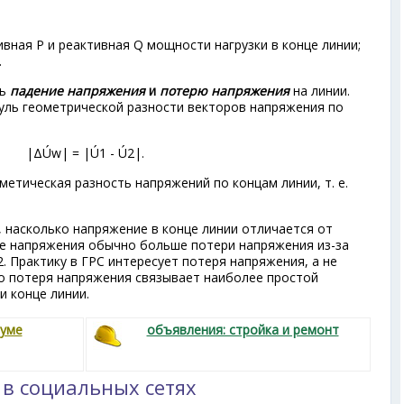
ивная Р и реактивная Q мощности нагрузки в конце линии;
.
ть
падение напряжения
и
потерю напряжения
на линии.
ль геометрической разности векторов напряжения по
|ΔÚ
w
| = |Ú
1
- Ú
2
|.
етическая разность напряжений по концам линии, т. е.
 насколько напряжение в конце линии отличается от
ие напряжения обычно больше потери напряжения из-за
2
. Практику в ГРС интересует потеря напряжения, а не
о потеря напряжения связывает наиболее простой
и конце линии.
руме
объявления: стройка и ремонт
 в социальных сетях