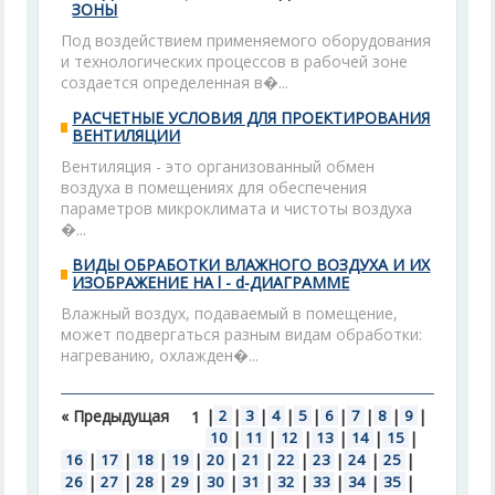
ЗОНЫ
Под воздействием применяемого оборудования
и технологических процессов в рабочей зоне
создается определенная в�...
РАСЧЕТНЫЕ УСЛОВИЯ ДЛЯ ПРОЕКТИРОВАНИЯ
ВЕНТИЛЯЦИИ
Вентиляция - это организованный обмен
воздуха в помещениях для обеспечения
параметров микроклимата и чистоты воздуха
�...
ВИДЫ ОБРАБОТКИ ВЛАЖНОГО ВОЗДУХА И ИХ
ИЗОБРАЖЕНИЕ НА l - d-ДИАГРАММЕ
Влажный воздух, подаваемый в помещение,
может подвергаться разным видам обработки:
нагреванию, охлажден�...
« Предыдущая
|
2
|
3
|
4
|
5
|
6
|
7
|
8
|
9
|
1
10
|
11
|
12
|
13
|
14
|
15
|
16
|
17
|
18
|
19
|
20
|
21
|
22
|
23
|
24
|
25
|
26
|
27
|
28
|
29
|
30
|
31
|
32
|
33
|
34
|
35
|