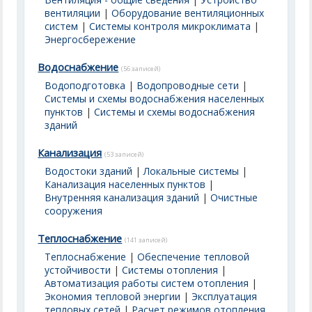
вентиляции
|
Оборудование вентиляционных
систем
|
Системы контроля микроклимата
|
Энергосбережение
Водоснабжение
(56 записей)
Водоподготовка
|
Водопроводные сети
|
Системы и схемы водоснабжения населенных
пунктов
|
Системы и схемы водоснабжения
зданий
Канализация
(53 записей)
Водостоки зданий
|
Локальные системы
|
Канализация населенных пунктов
|
Внутренняя канализация зданий
|
Очистные
сооружения
Теплоснабжение
(141 записей)
Теплоснабжение
|
Обеспечение тепловой
устойчивости
|
Системы отопления
|
Автоматизация работы систем отопления
|
Экономия тепловой энергии
|
Эксплуатация
тепловых сетей
|
Расчет режимов отопления