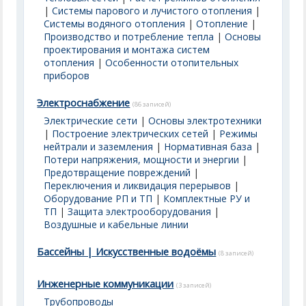
|
Системы парового и лучистого отопления
|
Системы водяного отопления
|
Отопление
|
Производство и потребление тепла
|
Основы
проектирования и монтажа систем
отопления
|
Особенности отопительных
приборов
Электроснабжение
(86 записей)
Электрические сети
|
Основы электротехники
|
Построение электрических сетей
|
Режимы
нейтрали и заземления
|
Нормативная база
|
Потери напряжения, мощности и энергии
|
Предотвращение повреждений
|
Переключения и ликвидация перерывов
|
Оборудование РП и ТП
|
Комплектные РУ и
ТП
|
Защита электрооборудования
|
Воздушные и кабельные линии
Бассейны | Искусственные водоёмы
(8 записей)
Инженерные коммуникации
(3 записей)
Трубопроводы