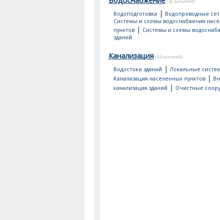
Водоснабжение
(56 записей)
|
Водоподготовка
Водопроводные сет
Системы и схемы водоснабжения нас
|
пунктов
Системы и схемы водоснаб
зданий
Канализация
(53 записей)
|
Водостоки зданий
Локальные систе
|
Канализация населенных пунктов
Вн
|
канализация зданий
Очистные соор