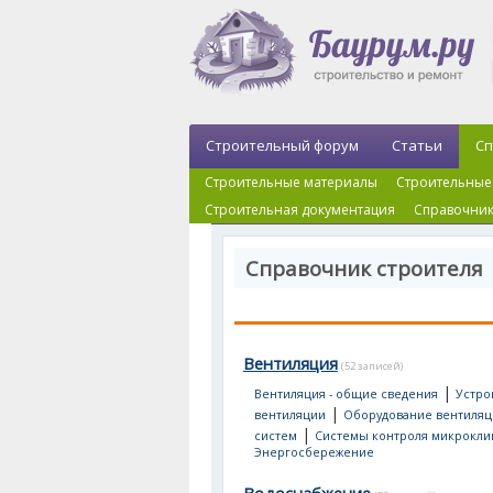
Строительный форум
Статьи
Сп
Строительные материалы
Строительные
Строительная документация
Справочник
Справочник строителя
Вентиляция
(52 записей)
|
Вентиляция - общие сведения
Устро
|
вентиляции
Оборудование вентиля
|
систем
Системы контроля микрокли
Энергосбережение