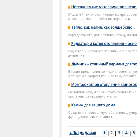
Нетеплоемкие металлические печи 
Моделей таких отопительных приборов 
много времени, чтобы их перечис�...
Тепло, как магия, как волшебство…
Аура дома, его уют и тепло – это душа п
Радиатор и котел отопления – осно
Радиатор и котел отопления – основа те
думает не ...
Дымник – отличный вариант для тех
В наше время многие люди стремятся уе
оставаться здоровыми. Поэтому строител
Монтаж котлов отопления в многок
Основная «аудитория» отопительных ко
системам центрального ото...
Камин для вашего дома
Создать неповторимую обстановку, уми
функциональные камины...
« Предыдущая
1
|
2
|
3
|
4
|
5