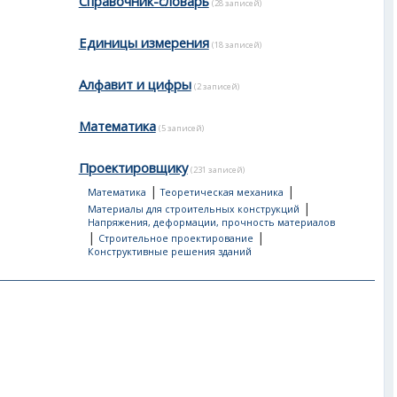
Справочник-словарь
(28 записей)
Единицы измерения
(18 записей)
Алфавит и цифры
(2 записей)
Математика
(5 записей)
Проектировщику
(231 записей)
|
|
Математика
Теоретическая механика
|
Материалы для строительных конструкций
Напряжения, деформации, прочность материалов
|
|
Строительное проектирование
Конструктивные решения зданий