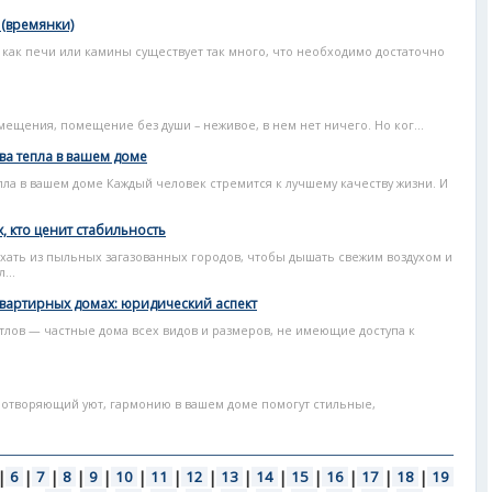
(времянки)
как печи или камины существует так много, что необходимо достаточно
омещения, помещение без души – неживое, в нем нет ничего. Но ког...
ва тепла в вашем доме
пла в вашем доме Каждый человек стремится к лучшему качеству жизни. И
, кто ценит стабильность
хать из пыльных загазованных городов, чтобы дышать свежим воздухом и
...
вартирных домах: юридический аспект
тлов — частные дома всех видов и размеров, не имеющие доступа к
ротворяющий уют, гармонию в вашем доме помогут стильные,
|
6
|
7
|
8
|
9
|
10
|
11
|
12
|
13
|
14
|
15
|
16
|
17
|
18
|
19