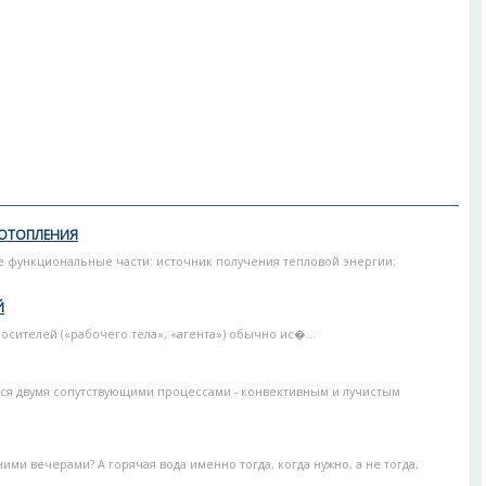
 ОТОПЛЕНИЯ
 функциональные части: источник получения тепловой энергии;
Й
осителей («рабочего тела», «агента») обычно ис�...
ся двумя сопутствующими процессами - конвективным и лучистым
ми вечерами? А горячая вода именно тогда, когда нужно, а не тогда,