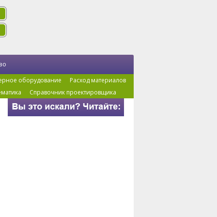
во
ерное оборудование
Расход материалов
ематика
Справочник проектировщика