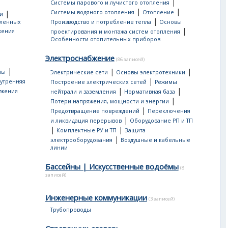
|
Системы парового и лучистого отопления
|
|
|
Системы водяного отопления
Отопление
и
|
еленных
Производство и потребление тепла
Основы
|
жения
проектирования и монтажа систем отопления
Особенности отопительных приборов
Электроснабжение
(86 записей)
|
|
|
мы
Электрические сети
Основы электротехники
|
утренняя
Построение электрических сетей
Режимы
|
|
ужения
нейтрали и заземления
Нормативная база
|
Потери напряжения, мощности и энергии
|
Предотвращение повреждений
Переключения
|
и ликвидация перерывов
Оборудование РП и ТП
|
|
Комплектные РУ и ТП
Защита
|
электрооборудования
Воздушные и кабельные
линии
Бассейны | Искусственные водоёмы
(8
записей)
Инженерные коммуникации
(3 записей)
Трубопроводы