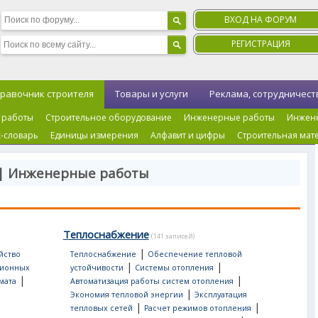
ВХОД НА ФОРУМ
РЕГИСТРАЦИЯ
равочник строителя
Товары и услуги
Реклама, сотрудничест
 работы
Строительное оборудование
Инженерные работы
Инжен
-словарь
Единицы измерения
Алфавит и цифры
Строительная мат
 | Инженерные работы
Теплоснабжение
(141 записей)
|
йство
Теплоснабжение
Обеспечение тепловой
|
|
ционных
устойчивости
Системы отопления
|
|
мата
Автоматизация работы систем отопления
|
Экономия тепловой энергии
Эксплуатация
|
|
тепловых сетей
Расчет режимов отопления