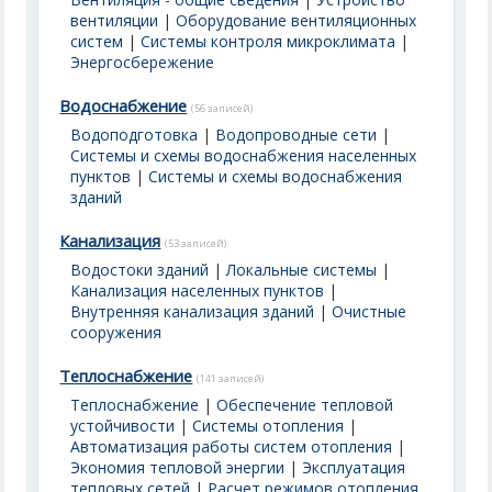
вентиляции
|
Оборудование вентиляционных
систем
|
Системы контроля микроклимата
|
Энергосбережение
Водоснабжение
(56 записей)
Водоподготовка
|
Водопроводные сети
|
Системы и схемы водоснабжения населенных
пунктов
|
Системы и схемы водоснабжения
зданий
Канализация
(53 записей)
Водостоки зданий
|
Локальные системы
|
Канализация населенных пунктов
|
Внутренняя канализация зданий
|
Очистные
сооружения
Теплоснабжение
(141 записей)
Теплоснабжение
|
Обеспечение тепловой
устойчивости
|
Системы отопления
|
Автоматизация работы систем отопления
|
Экономия тепловой энергии
|
Эксплуатация
тепловых сетей
|
Расчет режимов отопления