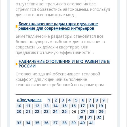
отсутствии центрального отопления все
стремятся обзавестись автономным, используя
для этого всевозможные мод...
Биметаллические радиаторы: идеальное
решение для современных интерьеров
Биметаллические радиаторы становятся всё
более популярным выбором для отопления в
современных домах и квартирах. Они
предлагают отличную эффективность ...
НАЗНАЧЕНИЕ ОТОПЛЕНИЯ И ЕГО РАЗВИТИЕ В
РОССИИ
Отопление зданий обеспечивает тепловой
комфорт для людей или выполнение
технологических требований по параметрам...
« Предыдущая
1
|
2
|
3
|
4
|
5
|
6
|
7
|
8
|
9
|
10
|
11
|
12
|
13
|
14
|
15
|
16
|
17
|
18
|
19
|
20
|
21
|
22
|
23
|
24
|
25
|
|
27
|
28
|
29
|
26
30
|
31
|
32
|
33
|
34
|
35
|
36
|
37
|
38
|
39
|
40
|
41