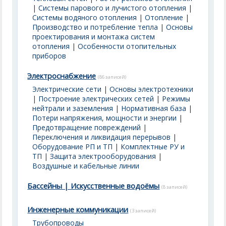
|
Системы парового и лучистого отопления
|
Системы водяного отопления
|
Отопление
|
Производство и потребление тепла
|
Основы
проектирования и монтажа систем
отопления
|
Особенности отопительных
приборов
Электроснабжение
(86 записей)
Электрические сети
|
Основы электротехники
|
Построение электрических сетей
|
Режимы
нейтрали и заземления
|
Нормативная база
|
Потери напряжения, мощности и энергии
|
Предотвращение повреждений
|
Переключения и ликвидация перерывов
|
Оборудование РП и ТП
|
Комплектные РУ и
ТП
|
Защита электрооборудования
|
Воздушные и кабельные линии
Бассейны | Искусственные водоёмы
(8 записей)
Инженерные коммуникации
(3 записей)
Трубопроводы