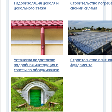
Гидроизоляция цоколя и
Строительство погреб
цокольного этажа
своими силами
Установка водостоков:
Строительство плитно
подробная инструкция и
фундамента
советы по обслуживанию