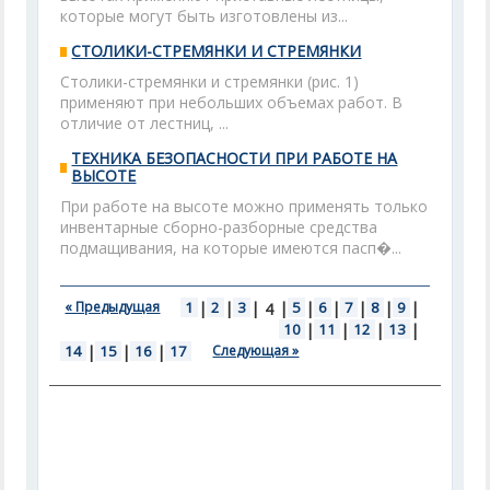
которые могут быть изготовлены из...
СТОЛИКИ-СТРЕМЯНКИ И СТРЕМЯНКИ
Столики-стремянки и стремянки (рис. 1)
применяют при небольших объемах работ. В
отличие от лестниц, ...
ТЕХНИКА БЕЗОПАСНОСТИ ПРИ РАБОТЕ НА
ВЫСОТЕ
При работе на высоте можно применять только
инвентарные сборно-разборные средства
подмащивания, на которые имеются пасп�...
« Предыдущая
1
|
2
|
3
|
|
5
|
6
|
7
|
8
|
9
|
4
10
|
11
|
12
|
13
|
14
|
15
|
16
|
17
Следующая »