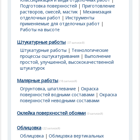
Подготовка поверхностей
|
Приготовление
растворов, смесей, мастик
|
Механизация
отделочных работ
|
Инструменты
применяемые для отделочных работ
|
Работы на высоте
Штукатурные работы
(37 записей)
Штукатурные работы
|
Технологические
процессы оштукатуривания
|
Выполнение
простой, улучшенной, высококачественной
штукатурок
Малярные работы
(18 записей)
Огрунтовка, шпатлевание
|
Окраска
поверхностей водными составами
|
Окраска
поверхностей неводными составами
Оклейка поверхностей обоями
(9 записей)
Облицовка
(22 записей)
Облицовка
|
Облицовка вертикальных