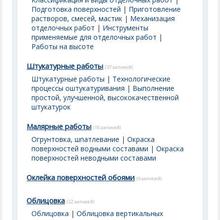
Подготовка поверхностей
|
Приготовление
растворов, смесей, мастик
|
Механизация
отделочных работ
|
Инструменты
применяемые для отделочных работ
|
Работы на высоте
Штукатурные работы
(37 записей)
Штукатурные работы
|
Технологические
процессы оштукатуривания
|
Выполнение
простой, улучшенной, высококачественной
штукатурок
Малярные работы
(18 записей)
Огрунтовка, шпатлевание
|
Окраска
поверхностей водными составами
|
Окраска
поверхностей неводными составами
Оклейка поверхностей обоями
(9 записей)
Облицовка
(22 записей)
Облицовка
|
Облицовка вертикальных