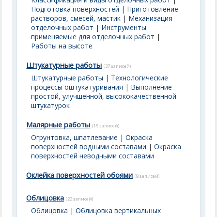
Подготовка поверхностей
|
Приготовление
растворов, смесей, мастик
|
Механизация
отделочных работ
|
Инструменты
применяемые для отделочных работ
|
Работы на высоте
Штукатурные работы
(37 записей)
Штукатурные работы
|
Технологические
процессы оштукатуривания
|
Выполнение
простой, улучшенной, высококачественной
штукатурок
Малярные работы
(18 записей)
Огрунтовка, шпатлевание
|
Окраска
поверхностей водными составами
|
Окраска
поверхностей неводными составами
Оклейка поверхностей обоями
(9 записей)
Облицовка
(22 записей)
Облицовка
|
Облицовка вертикальных