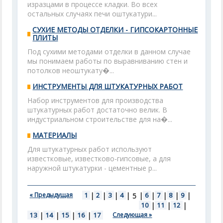
изразцами в процессе кладки. Во всех
остальных случаях печи оштукатури...
СУХИЕ МЕТОДЫ ОТДЕЛКИ - ГИПСОКАРТОННЫЕ
ПЛИТЫ
Под сухими методами отделки в данном случае
мы понимаем работы по выравниванию стен и
потолков неоштукату�...
ИНСТРУМЕНТЫ ДЛЯ ШТУКАТУРНЫХ РАБОТ
Набор инструментов для производства
штукатурных работ достаточно велик. В
индустриальном строительстве для на�...
МАТЕРИАЛЫ
Для штукатурных работ используют
известковые, известково-гипсовые, а для
наружной штукатурки - цементные р...
« Предыдущая
1
|
2
|
3
|
4
|
|
6
|
7
|
8
|
9
|
5
10
|
11
|
12
|
13
|
14
|
15
|
16
|
17
Следующая »