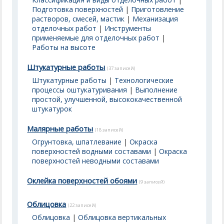
Подготовка поверхностей
|
Приготовление
растворов, смесей, мастик
|
Механизация
отделочных работ
|
Инструменты
применяемые для отделочных работ
|
Работы на высоте
Штукатурные работы
(37 записей)
Штукатурные работы
|
Технологические
процессы оштукатуривания
|
Выполнение
простой, улучшенной, высококачественной
штукатурок
Малярные работы
(18 записей)
Огрунтовка, шпатлевание
|
Окраска
поверхностей водными составами
|
Окраска
поверхностей неводными составами
Оклейка поверхностей обоями
(9 записей)
Облицовка
(22 записей)
Облицовка
|
Облицовка вертикальных