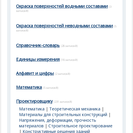
Окраска поверхностей водными составами
(3
записей)
Окраска поверхностей неводными составами
(5
записей)
Справочник-словарь
(28 записей)
Единицы измерения
(18 записей)
Алфавит и цифры
(2 записей)
Математика
(5 записей)
Проектировщику
(231 записей)
Математика
|
Теоретическая механика
|
Материалы для строительных конструкций
|
Напряжения, деформации, прочность
материалов
|
Строительное проектирование
|
Конструктивные решения зданий