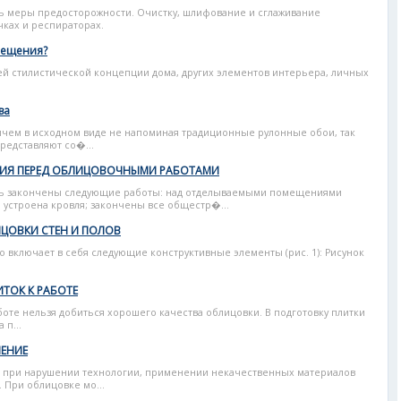
ть меры предосторожности. Очистку, шлифование и сглаживание
чках и респираторах.
мещения?
ей стилистической концепции дома, других элементов интерьера, личных
ва
ичем в исходном виде не напоминая традиционные рулонные обои, так
редставляют со�...
НИЯ ПЕРЕД ОБЛИЦОВОЧНЫМИ РАБОТАМИ
ть закончены следующие работы: над отделываемыми помещениями
 устроена кровля; закончены все общестр�...
ЦОВКИ СТЕН И ПОЛОВ
 включает в себя следующие конструктивные элементы (рис. 1): Рисунок
ТОК К РАБОТЕ
боте нельзя добиться хорошего качества облицовки. В подготовку плитки
 п...
НЕНИЕ
 при нарушении технологии, применении некачественных материалов
 При облицовке мо...