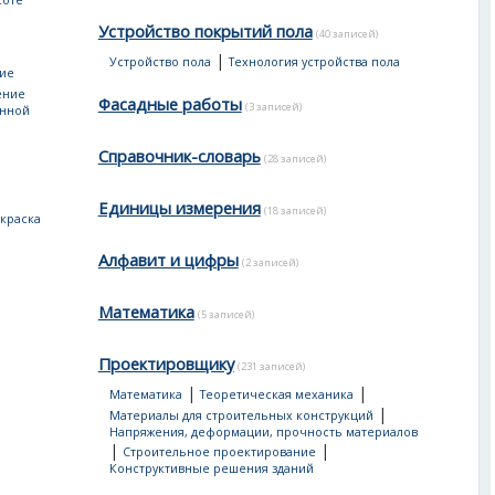
соте
Устройство покрытий пола
(40 записей)
|
Устройство пола
Технология устройства пола
ие
ение
Фасадные работы
(3 записей)
енной
Справочник-словарь
(28 записей)
Единицы измерения
(18 записей)
краска
Алфавит и цифры
(2 записей)
Математика
(5 записей)
Проектировщику
(231 записей)
|
|
Математика
Теоретическая механика
|
Материалы для строительных конструкций
Напряжения, деформации, прочность материалов
|
|
Строительное проектирование
Конструктивные решения зданий