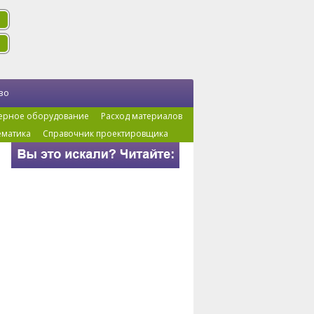
во
ерное оборудование
Расход материалов
ематика
Справочник проектировщика