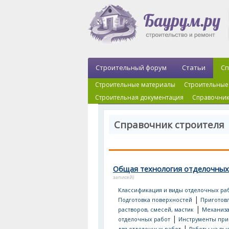
Строительный форум
Статьи
Сп
Строительные материалы
Строительные
Строительная документация
Справочник
Справочник строителя
Общая технология отделочных
записей)
Классификация и виды отделочных ра
|
Подготовка поверхностей
Приготов
|
растворов, смесей, мастик
Механиз
|
отделочных работ
Инструменты пр
|