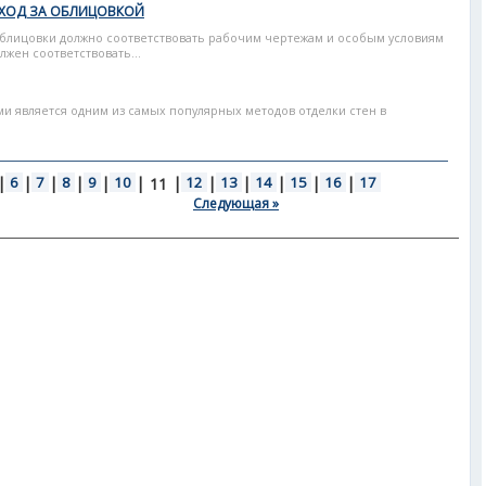
УХОД ЗА ОБЛИЦОВКОЙ
облицовки должно соответствовать рабочим чертежам и особым условиям
жен соответствовать...
и является одним из самых популярных методов отделки стен в
|
6
|
7
|
8
|
9
|
10
|
|
12
|
13
|
14
|
15
|
16
|
17
11
Следующая »