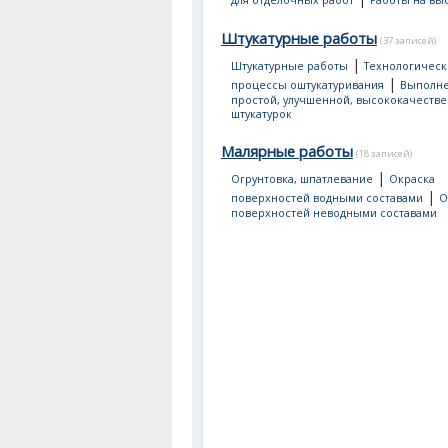
для отделочных работ
Работы на вы
Штукатурные работы
(37 записей)
|
Штукатурные работы
Технологическ
|
процессы оштукатуривания
Выполн
простой, улучшенной, высококачеств
штукатурок
Малярные работы
(18 записей)
|
Огрунтовка, шпатлевание
Окраска
|
поверхностей водными составами
О
поверхностей неводными составами