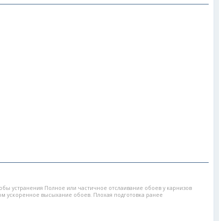
бы устранения Полное или частичное отслаивание обоев у карнизов
ом ускоренное высыхание обоев. Плохая подготовка ранее