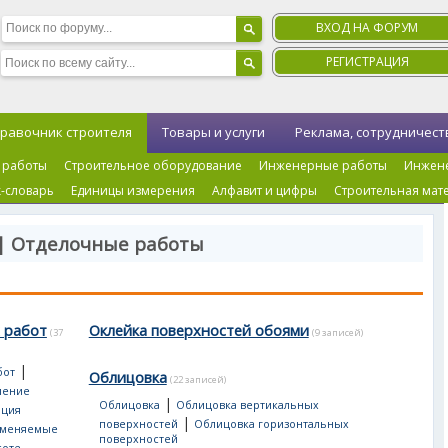
ВХОД НА ФОРУМ
РЕГИСТРАЦИЯ
равочник строителя
Товары и услуги
Реклама, сотрудничест
 работы
Строительное оборудование
Инженерные работы
Инжен
-словарь
Единицы измерения
Алфавит и цифры
Строительная мат
 | Отделочные работы
 работ
Оклейка поверхностей обоями
(37
(9 записей)
|
бот
Облицовка
(22 записей)
ление
|
Облицовка
Облицовка вертикальных
ация
|
поверхностей
Облицовка горизонтальных
именяемые
поверхностей