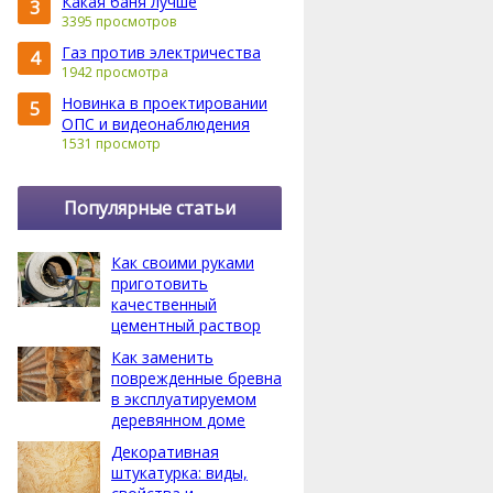
Какая баня лучше
3
3395 просмотров
Газ против электричества
4
1942 просмотра
Новинка в проектировании
5
ОПС и видеонаблюдения
1531 просмотр
Популярные статьи
Как своими руками
приготовить
качественный
цементный раствор
Как заменить
поврежденные бревна
в эксплуатируемом
деревянном доме
Декоративная
штукатурка: виды,