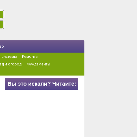
во
 системы
Ремонты
ад и огород
Фундаменты