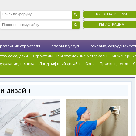
ВХОД НА ФОРУМ
РЕГИСТРАЦИЯ
равочник строителя
Товары и услуги
Реклама, сотрудничест
ство дома, дачи
Строительные и отделочные материалы
Инженерные
удование, техника
Ландшафтный дизайн
Окна
Проекты домов
С
ица 10
 и дизайн