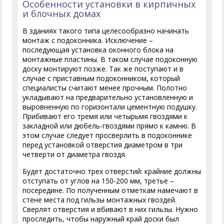
Особенности установки в кирпичных
и блочных домах
В зданиях такого типа целесообразно начинать
монтаж с подоконника. Исключение –
последующая установка оконного блока на
монтажные пластины. В таком случае подоконную
доску монтируют позже. Так же поступают и в
случае с приставным подоконником, который
специалисты считают менее прочным. Полотно
укладывают на предварительно установленную и
выровненную по горизонтали цементную подушку.
Прибивают его тремя или четырьмя гвоздями к
закладной или дюбель-гвоздями прямо к камню. В
этом случае следует просверлить в подоконнике
перед установкой отверстия диаметром в три
четверти от диаметра гвоздя.
Будет достаточно трех отверстий: крайние должны
отступать от углов на 150-200 мм, третье –
посередине. По полученным отметкам намечают в
стене места под гильзы монтажных гвоздей.
Сверлят отверстия и вбивают в них гильзы. Нужно
проследить, чтобы наружный край доски был