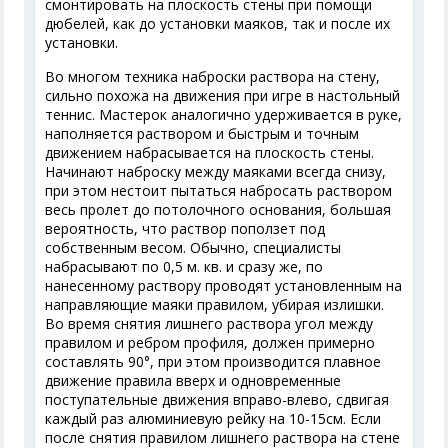
смонтировать на плоскость стены при помощи
дюбелей, как до установки маяков, так и после их
установки.
Во многом техника наброски раствора на стену,
сильно похожа на движения при игре в настольный
теннис. Мастерок аналогично удерживается в руке,
наполняется раствором и быстрым и точным
движением набрасывается на плоскость стены.
Начинают наброску между маяками всегда снизу,
при этом нестоит пытаться набросать раствором
весь пролет до потолочного основания, большая
вероятность, что раствор поползет под
собственным весом. Обычно, специалисты
набрасывают по 0,5 м. кв. и сразу же, по
нанесенному раствору проводят установленным на
направляющие маяки правилом, убирая излишки.
Во время снятия лишнего раствора угол между
правилом и ребром профиля, должен примерно
составлять 90°, при этом производится плавное
движение правила вверх и одновременные
поступательные движения вправо-влево, сдвигая
каждый раз алюминиевую рейку на 10-15см. Если
после снятия правилом лишнего раствора на стене