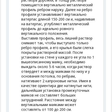
раствора дорожки, в толщу раствора
помещается вертикально металлический
профиль ребром наружу. Далее на ребро
профиля устанавливают вертикально
ватерпас длиной 150-200 см и, надавливая
на ватерпас, углубляют металлический
профиль до идеально ровного
вертикального положения.
Выставив профиль, весь лишний раствор
снимают так, чтобы выступало только
ребро профиля, а его крылья были слегка
покрыты растворной массой. После
установки на стене у каждого ее угла по 1
вышеописанному маяку, необходимо
выждать около 5-6 часов, когда раствор
отвердеет и между маяками по низу и у
основания потолка, по ребрам,
натягивают 2 капроновые нитки. Имея в
качестве ориентира две натянутые нити,
дальнейшая установка промежуточных
маяков не составляет больших
затруднений. Расстояние между
вертикальными маяками может
составлять от 100 до 200 см.