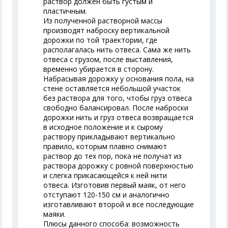
раствор должен быть густым и
пластичным.
Из полученной растворной массы
производят наброску вертикальной
дорожки по той траектории, где
располагалась нить отвеса. Сама же нить
отвеса с грузом, после выставления,
временно убирается в сторону.
Набрасывая дорожку у основания пола, на
стене оставляется небольшой участок
без раствора для того, чтобы груз отвеса
свободно балансировал. После наброски
дорожки нить и груз отвеса возвращается
в исходное положение и к сырому
раствору прикладывают вертикально
правило, которым плавно снимают
раствор до тех пор, пока не получат из
раствора дорожку с ровной поверхностью
и слегка прикасающейся к ней нити
отвеса. Изготовив первый маяк, от него
отступают 120-150 см и аналогично
изготавливают второй и все последующие
маяки.
Плюсы данного способа: возможность