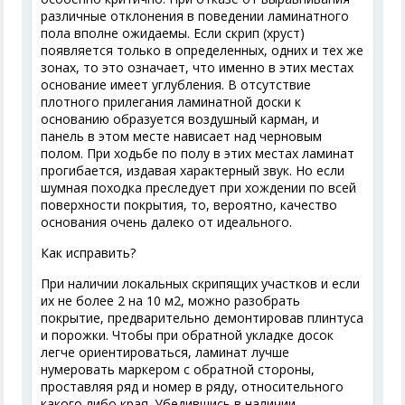
различные отклонения в поведении ламинатного
пола вполне ожидаемы. Если скрип (хруст)
появляется только в определенных, одних и тех же
зонах, то это означает, что именно в этих местах
основание имеет углубления. В отсутствие
плотного прилегания ламинатной доски к
основанию образуется воздушный карман, и
панель в этом месте нависает над черновым
полом. При ходьбе по полу в этих местах ламинат
прогибается, издавая характерный звук. Но если
шумная походка преследует при хождении по всей
поверхности покрытия, то, вероятно, качество
основания очень далеко от идеального.
Как исправить?
При наличии локальных скрипящих участков и если
их не более 2 на 10 м2, можно разобрать
покрытие, предварительно демонтировав плинтуса
и порожки. Чтобы при обратной укладке досок
легче ориентироваться, ламинат лучше
нумеровать маркером с обратной стороны,
проставляя ряд и номер в ряду, относительного
какого либо края. Убедившись в наличии