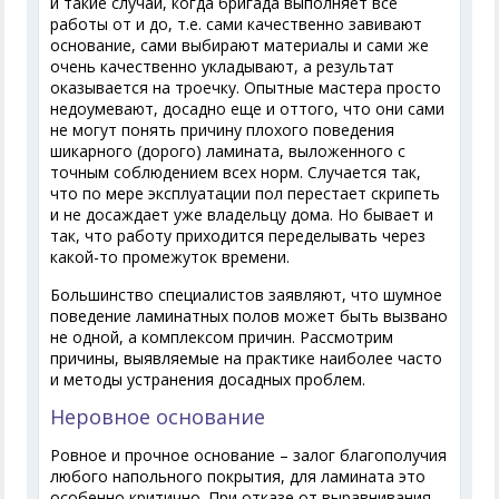
и такие случаи, когда бригада выполняет все
работы от и до, т.е. сами качественно завивают
основание, сами выбирают материалы и сами же
очень качественно укладывают, а результат
оказывается на троечку. Опытные мастера просто
недоумевают, досадно еще и оттого, что они сами
не могут понять причину плохого поведения
шикарного (дорого) ламината, выложенного с
точным соблюдением всех норм. Случается так,
что по мере эксплуатации пол перестает скрипеть
и не досаждает уже владельцу дома. Но бывает и
так, что работу приходится переделывать через
какой-то промежуток времени.
Большинство специалистов заявляют, что шумное
поведение ламинатных полов может быть вызвано
не одной, а комплексом причин. Рассмотрим
причины, выявляемые на практике наиболее часто
и методы устранения досадных проблем.
Неровное основание
Ровное и прочное основание – залог благополучия
любого напольного покрытия, для ламината это
особенно критично. При отказе от выравнивания