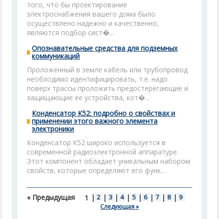
того, что бы проектирование
электроснабжения вашего дома было
осуществлено надежно и качественно,
являются подбор сист�...
Опознавательные средства для подземных
коммуникаций
Проложенный в земле кабель или трубопровод
необходимо идентифицировать, т.е. надо
поверх трассы проложить предостерегающие и
защищающие ее устройства, кот�...
Конденсатор К52: подробно о свойствах и
применении этого важного элемента
электроники
Конденсатор К52 широко используется в
современной радиоэлектронной аппаратуре.
Этот компонент обладает уникальным набором
свойств, которые определяют его функ...
« Предыдущая
|
2
|
3
|
4
|
5
|
6
|
7
|
8
|
9
1
Следующая »