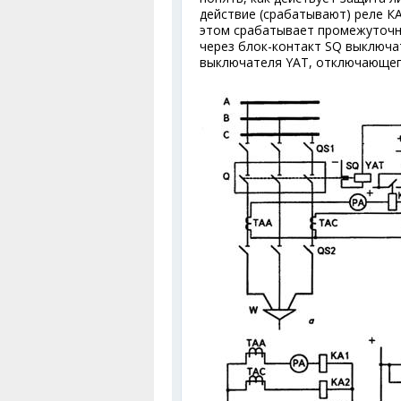
действие (срабатывают) реле КА1
этом срабатывает промежуточно
через блок-контакт SQ выключа
выключателя YAT, отключающег