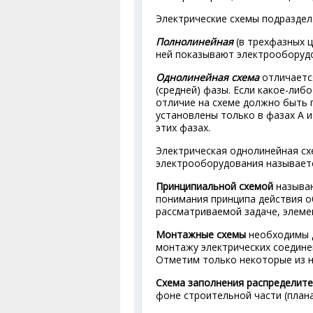
Электрические схемы подраздел
Полнолинейная
(в трехфазных ц
ней показывают электрооборудов
Однолинейная схема
отличается
(средней) фазы. Если какое-либ
отличие на схеме должно быть 
установлены только в фазах А и
этих фазах.
Электрическая однолинейная сх
электрооборудования называетс
Принципиальной схемой
называю
понимания принципа действия о
рассматриваемой задаче, элеме
Монтажные схемы
необходимы д
монтажу электрических соедине
Отметим только некоторые из н
Схема заполнения распределите
фоне строительной части (план