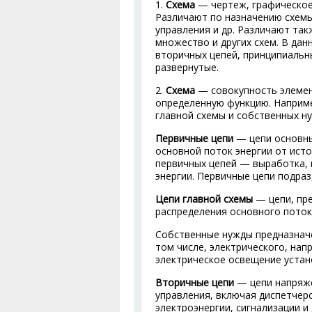
1.
Схема
— чертеж, графическое
Различают по назначению схемы
управления и др. Различают та
множество и других схем. В дан
вторичных цепей, принципиальн
развернутые.
2.
Схема
— совокупность элемен
определенную функцию. Наприме
главной схемы и собственных ну
Первичные цепи
— цепи основны
основной поток энергии от ист
первичных цепей — выработка, 
энергии. Первичные цепи подраз
Цепи главной схемы
— цепи, пре
распределения основного поток
Собственные нужды предназнач
том числе, электрического, нап
электрическое освещение устано
Вторичные цепи
— цепи напряже
управления, включая диспетчерс
электроэнергии, сигнализации и 