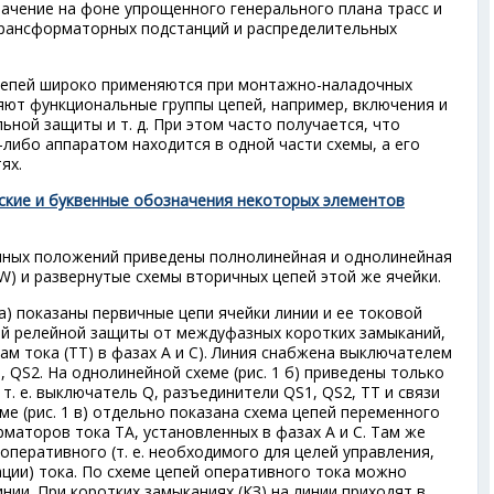
чение на фоне упрощенного генерального плана трасс и
трансформаторных подстанций и распределительных
епей широко применяются при монтажно-наладочных
ляют функциональные группы цепей, например, включения и
ной защиты и т. д. При этом часто получается, что
либо аппаратом находится в одной части схемы, а его
ях.
ские и буквенные обозначения некоторых элементов
енных положений приведены полнолинейная и однолинейная
W) и развернутые схемы вторичных цепей этой же ячейки.
 а) показаны первичные цепи ячейки линии и ее токовой
ей релейной защиты от междуфазных коротких замыканий,
м тока (ТТ) в фазах А и С). Линия снабжена выключателем
 QS2. На однолинейной схеме (рис. 1 б) приведены только
т. е. выключатель Q, разъединители QS1, QS2, ТТ и связи
ме (рис. 1 в) отдельно показана схема цепей переменного
маторов тока ТА, установленных в фазах А и С. Там же
оперативного (т. е. необходимого для целей управления,
ации) тока. По схеме цепей оперативного тока можно
инии. При коротких замыканиях (КЗ) на линии приходят в