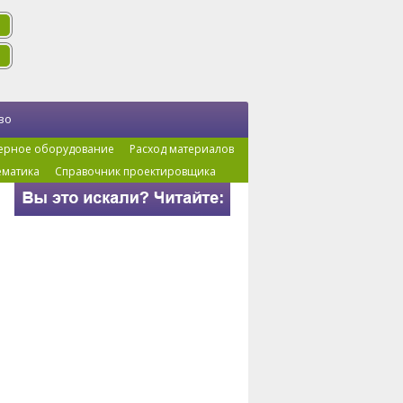
во
ерное оборудование
Расход материалов
ематика
Справочник проектировщика