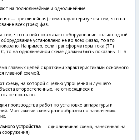
яют на полнолинейные и однолинейные.
епях — трехлинейная) схема характеризуется тем, что на
ание всех (трех) фаз.
 тем, что на ней показывают оборудование только одной
о оборудование установлено не во всех фазах, то это
показано. Например, если трансформаторы тока (ТТ)
 С, то на однолинейной схеме должны быть показаны ТТ в
ема главных цепей с краткими характеристиками основного
я главной схемой.
т схему, на которой с целью упрощения и лучшего
бъекта второстепенные, не относящиеся к
нты не показаны.
ля производства работ по установке аппаратуры и
ний. Монтажные схемы разнообразны по назначению.
их.
льного устройства
— однолинейная схема, нанесенная на
а сооружения).