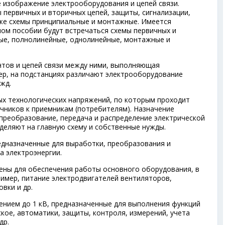
 изображение электрооборудования и цепей связи.
 первичных и вторичных цепей, защиты, сигнализации,
кже схемы принципиальные и монтажные. Имеется
ном пособии будут встречаться схемы первичных и
ые, полнолинейные, однолинейные, монтажные и
тов и цепей связи между ними, выполняющая
р, на подстанциях различают электрооборудование
жд.
х технологических напряжений, по которым проходит
очников к приемникам (потребителям). Назначение
преобразование, передача и распределение электрической
деляют на главную схему и собственные нужды.
дназначенные для выработки, преобразования и
а электроэнергии.
ены для обеспечения работы основного оборудования, в
ример, питание электродвигателей вентиляторов,
вки и др.
нием до 1 кВ, предназначенные для выполнения функций
кое, автоматики, защиты, контроля, измерений, учета
др.