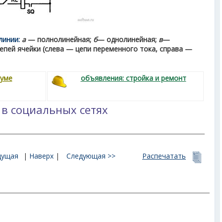
линии:
а
— полнолинейная;
б
— однолинейная;
в
—
епей ячейки (слева — цепи переменного тока, справа —
руме
объявления: стройка и ремонт
 в социальных сетях
дущая
|
Наверх
|
Следующая >>
Распечатать