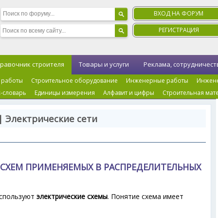
ВХОД НА ФОРУМ
РЕГИСТРАЦИЯ
равочник строителя
Товары и услуги
Реклама, сотрудничест
 работы
Строительное оборудование
Инженерные работы
Инжен
-словарь
Единицы измерения
Алфавит и цифры
Строительная мат
| Электрические сети
 СХЕМ ПРИМЕНЯЕМЫХ В РАСПРЕДЕЛИТЕЛЬНЫХ
используют
электрические схемы
. Понятие схема имеет