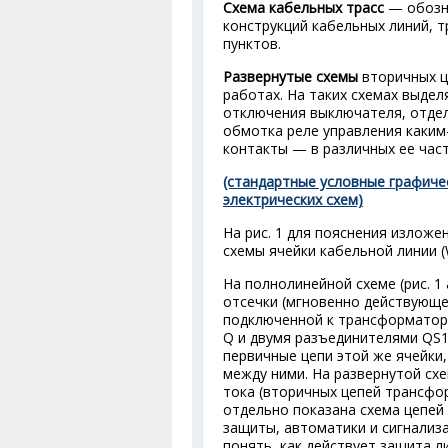
Схема кабельных трасс
— обозна
конструкций кабельных линий, 
пунктов.
Развернутые схемы
вторичных ц
работах. На таких схемах выде
отключения выключателя, отдель
обмотка реле управления каким-
контакты — в различных ее част
(стандартные условные графиче
электрических схем)
На рис. 1 для пояснения излож
схемы ячейки кабельной линии (
На полнолинейной схеме (рис. 1
отсечки (мгновенно действующ
подключенной к трансформатора
Q и двумя разъединителями QS1,
первичные цепи этой же ячейки, 
между ними. На развернутой схе
тока (вторичных цепей трансфор
отдельно показана схема цепей 
защиты, автоматики и сигнализ
понять, как действует защита л