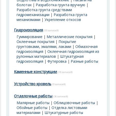
болотах
|
Разработка грунта вручную
|
Разработка грунта средствами
гидромеханизации
|
Разработка грунта
механизмами
|
Укрепление откосов
Гидроизоляция
(55 записей)
Гуммирование
|
Металлические покрытия
|
Оклеечные покрытия
|
Покрытие
грунтовками, эмалями, лаками
|
Обмазочная
гидроизоляция
|
Оклеечная гидроизоляция из
рулонных материалов
|
Штукатурная
гидроизоляция
|
Футеровка
|
Разные работы
Каменные конструкции
(18 записей)
Устройство кровель
(0 записей)
Отделочные работы
(36 записей)
Малярные работы
|
Облицовочные работы
|
Обойные работы
|
Отделка листовыми
материалами
|
Штукатурные работы