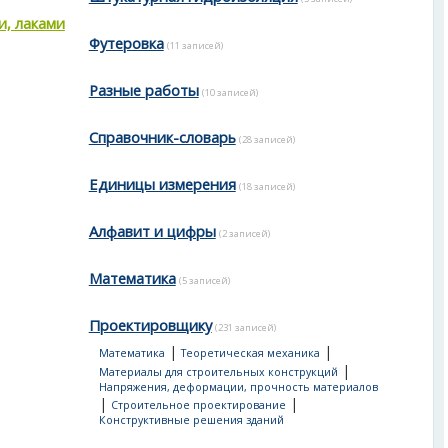
и, лаками
Футеровка
(11 записей)
Разные работы
(10 записей)
Справочник-словарь
(28 записей)
Единицы измерения
(18 записей)
Алфавит и цифры
(2 записей)
Математика
(5 записей)
Проектировщику
(231 записей)
|
|
Математика
Теоретическая механика
|
Материалы для строительных конструкций
Напряжения, деформации, прочность материалов
|
|
Строительное проектирование
Конструктивные решения зданий