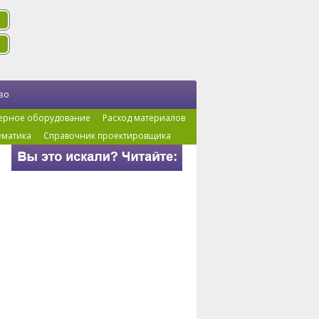
во
ерное оборудование
Расход материалов
ематика
Справочник проектировщика