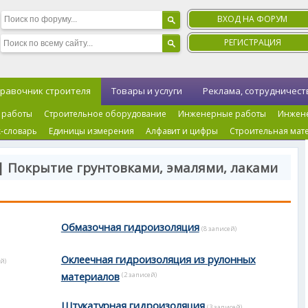
ВХОД НА ФОРУМ
РЕГИСТРАЦИЯ
равочник строителя
Товары и услуги
Реклама, сотрудничест
 работы
Строительное оборудование
Инженерные работы
Инжен
-словарь
Единицы измерения
Алфавит и цифры
Строительная мат
| Покрытие грунтовками, эмалями, лаками
Обмазочная гидроизоляция
(8 записей)
Оклеечная гидроизоляция из рулонных
й)
материалов
(2 записей)
Штукатурная гидроизоляция
(3 записей)