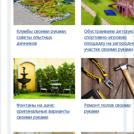
Клумбы своими руками:
Обустраиваем детскую
советы опытных
спортивно-игровую
дачников
площадку на загородн
участке своими руками
Фонтаны на даче:
Ремонт полов своими
оригинальные варианты
руками
своими руками