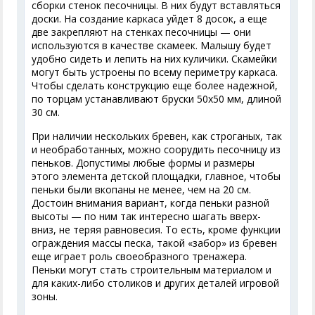
сборки стенок песочницы. В них будут вставляться
доски. На создание каркаса уйдет 8 досок, а еще
две закрепляют на стенках песочницы — они
используются в качестве скамеек. Малышу будет
удобно сидеть и лепить на них куличики. Скамейки
могут быть устроены по всему периметру каркаса.
Чтобы сделать конструкцию еще более надежной,
по торцам устанавливают бруски 50х50 мм, длиной
30 см.
При наличии нескольких бревен, как строганых, так
и необработанных, можно соорудить песочницу из
пеньков. Допустимы любые формы и размеры
этого элемента детской площадки, главное, чтобы
пеньки были вкопаны не менее, чем на 20 см.
Достоин внимания вариант, когда пеньки разной
высоты — по ним так интересно шагать вверх-
вниз, не теряя равновесия. То есть, кроме функции
ограждения массы песка, такой «забор» из бревен
еще играет роль своеобразного тренажера.
Пеньки могут стать строительным материалом и
для каких-либо столиков и других деталей игровой
зоны.