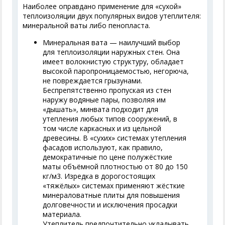
Наиболее оправдано применение для «сухой»
теплоизоляции двух популярных видов утеплителя:
минеральной ваты либо пенопласта.
Минеральная вата — наилучший выбор
для теплоизоляции наружных стен. Она
имеет волокнистую структуру, обладает
высокой паропроницаемостью, негорюча,
не повреждается грызунами.
Беспрепятственно пропуская из стен
наружу водяные пары, позволяя им
«дышать», минвата подходит для
утепления любых типов сооружений, в
том числе каркасных и из цельной
древесины. В «сухих» системах утепления
фасадов используют, как правило,
демократичные по цене полужёсткие
маты объёмной плотностью от 80 до 150
кг/м3. Изредка в дорогостоящих
«тяжёлых» системах применяют жёсткие
минераловатные плиты для повышения
долговечности и исключения просадки
материала.
Утеплитель предпочтительно укладывать